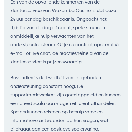
Een van de opvallende kenmerken van de
klantenservice van Wazamba Casino is dat deze
24 uur per dag beschikbaar is. Ongeacht het
tijdstip van de dag of nacht, spelers kunnen
onmiddellijke hulp verwachten van het
ondersteuningsteam. Of je nu contact opneemt via
e-mail of live chat, de reactiesnelheid van de
klantenservice is prijzenswaardig.
Bovendien is de kwaliteit van de geboden
ondersteuning constant hoog. De
supportmedewerkers zijn goed opgeleid en kunnen
een breed scala aan vragen efficiënt afhandelen.
Spelers kunnen rekenen op behulpzame en
informatieve antwoorden op hun vragen, wat
bijdraagt aan een positieve spelervaring.