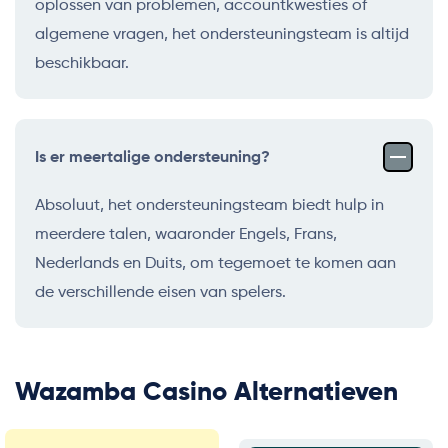
oplossen van problemen, accountkwesties of
algemene vragen, het ondersteuningsteam is altijd
beschikbaar.
Is er meertalige ondersteuning?
Absoluut, het ondersteuningsteam biedt hulp in
meerdere talen, waaronder Engels, Frans,
Nederlands en Duits, om tegemoet te komen aan
de verschillende eisen van spelers.
Wazamba Casino Alternatieven