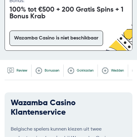
Bonus:
100% tot €500 + 200 Gratis Spins + 1
Bonus Krab
Wazamba Casino is niet beschikbaar
Review
Bonussen
Gokkasten
Wedden
Wazamba Casino
Klantenservice
Belgische spelers kunnen kiezen uit twee