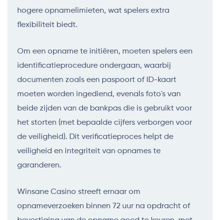
hogere opnamelimieten, wat spelers extra
flexibiliteit biedt.
Om een opname te initiëren, moeten spelers een
identificatieprocedure ondergaan, waarbij
documenten zoals een paspoort of ID-kaart
moeten worden ingediend, evenals foto's van
beide zijden van de bankpas die is gebruikt voor
het storten (met bepaalde cijfers verborgen voor
de veiligheid). Dit verificatieproces helpt de
veiligheid en integriteit van opnames te
garanderen.
Winsane Casino streeft ernaar om
opnameverzoeken binnen 72 uur na opdracht of