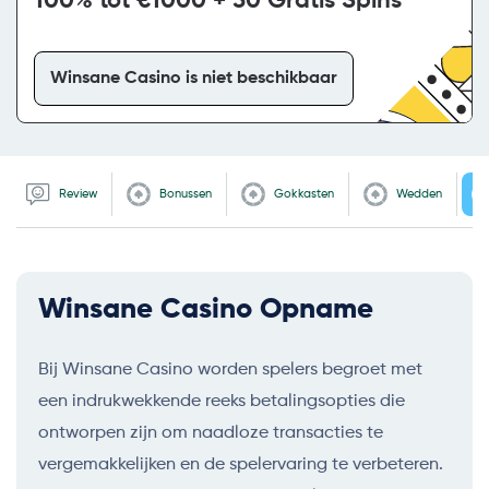
100% tot €1000 + 50 Gratis Spins
Winsane Casino is niet beschikbaar
Review
Bonussen
Gokkasten
Wedden
Winsane Casino Opname
Bij Winsane Casino worden spelers begroet met
een indrukwekkende reeks betalingsopties die
ontworpen zijn om naadloze transacties te
vergemakkelijken en de spelervaring te verbeteren.