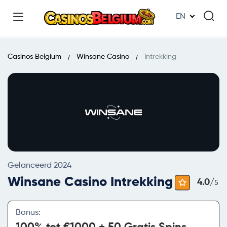
EN
Casinos Belgium
Winsane Casino
Intrekking
Gelanceerd 2024
Winsane Casino Intrekking
4.0/
5
Bonus: