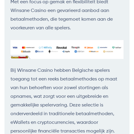
Met een focus op gemak en flexibiliteit biedt
Winsane Casino een gevarieerd aanbod aan
betaalmethoden, die tegemoet komen aan de
voorkeuren van alle spelers.
Bij Winsane Casino hebben Belgische spelers
toegang tot een reeks betaalmethodes op maat
van hun behoeften voor zowel stortingen als
opnames, wat zorgt voor een uitgebreide en
gemakkelijke spelervaring. Deze selectie is
onderverdeeld in traditionele betaalmethoden,
eWallets en cryptocurrencies, waardoor
persoonlijke financiële transacties mogelijk zijn.