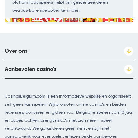
platform dat spelers helpt om gelicentieerde en
betrouwbare spelopties te vinden.
Over ons
Aanbevolen casino's
CasinosBelgium.com is een informatieve website en organiseert
zelf geen kansspelen. Wij promoten online casino’s en bieden
recensies, bonussen en gidsen voor Belgische spelers van 18 jaar
en ouder. Gokken brengt risico’s met zich mee – speel
verantwoord. We garanderen geen winst en zijn niet
aansprakelijk voor eventuele verliezen bij de aanbevolen