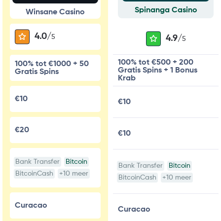
Spinanga Casino
Winsane Casino
4.0/
5
4.9/
5
100% tot €500 + 200
100% tot €1000 + 50
Gratis Spins + 1 Bonus
Gratis Spins
Krab
€10
€10
€20
€10
Bank Transfer
Bitcoin
Bank Transfer
Bitcoin
BitcoinCash
+10 meer
BitcoinCash
+10 meer
Curacao
Curacao