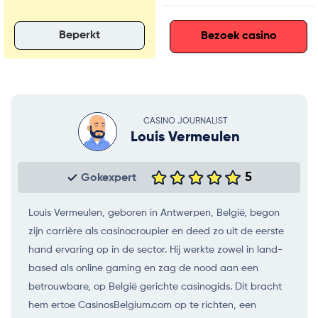
Beperkt
Bezoek casino
CASINO JOURNALIST
Louis Vermeulen
5
Gokexpert
Louis Vermeulen, geboren in Antwerpen, België, begon
zijn carrière als casinocroupier en deed zo uit de eerste
hand ervaring op in de sector. Hij werkte zowel in land-
based als online gaming en zag de nood aan een
betrouwbare, op België gerichte casinogids. Dit bracht
hem ertoe CasinosBelgium.com op te richten, een