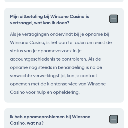
Mijn uitbetaling bij Winsane Casino is
vertraagd, wat kan ik doen?
Als je vertragingen ondervindt bij je opname bij
Winsane Casino, is het aan te raden om eerst de
status van je opnameverzoek in je
accountgeschiedenis te controleren. Als de
opname nog steeds in behandeling is na de
verwachte verwerkingstijd, kun je contact
opnemen met de klantenservice van Winsane
Casino voor hulp en opheldering.
Ik heb opnameproblemen bij Winsane
Casino, wat nu?