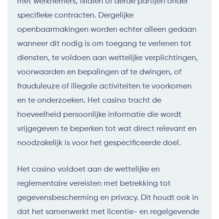
met werknemers, filialen of derde partijen onder
specifieke contracten. Dergelijke
openbaarmakingen worden echter alleen gedaan
wanneer dit nodig is om toegang te verlenen tot
diensten, te voldoen aan wettelijke verplichtingen,
voorwaarden en bepalingen af te dwingen, of
frauduleuze of illegale activiteiten te voorkomen
en te onderzoeken. Het casino tracht de
hoeveelheid persoonlijke informatie die wordt
vrijgegeven te beperken tot wat direct relevant en
noodzakelijk is voor het gespecificeerde doel.
Het casino voldoet aan de wettelijke en
reglementaire vereisten met betrekking tot
gegevensbescherming en privacy. Dit houdt ook in
dat het samenwerkt met licentie- en regelgevende