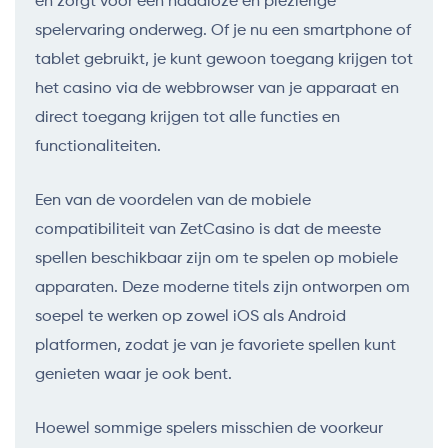
en zorgt voor een naadloze en plezierige
spelervaring onderweg. Of je nu een smartphone of
tablet gebruikt, je kunt gewoon toegang krijgen tot
het casino via de webbrowser van je apparaat en
direct toegang krijgen tot alle functies en
functionaliteiten.
Een van de voordelen van de mobiele
compatibiliteit van ZetCasino is dat de meeste
spellen beschikbaar zijn om te spelen op mobiele
apparaten. Deze moderne titels zijn ontworpen om
soepel te werken op zowel iOS als Android
platformen, zodat je van je favoriete spellen kunt
genieten waar je ook bent.
Hoewel sommige spelers misschien de voorkeur