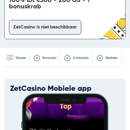
100% tot €500 + 200 GS + 1
bonuskrab
ZetCasino is niet beschikbaar
Review
Bonussen
Gokkasten
Wedden
ZetCasino Mobiele app