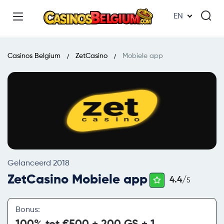
EN
Casinos Belgium
ZetCasino
Mobiele app
Gelanceerd 2018
ZetCasino Mobiele app
4.4/
5
Bonus: