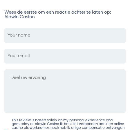
Wees de eerste om een reactie achter te laten op:
Alawin Casino
This review is based solely on my personal experience and
gameplay at Alawin Casino Ik ben niet verbonden aan een online
casino als werknemer, noch heb ik enige compensatie ontvangen