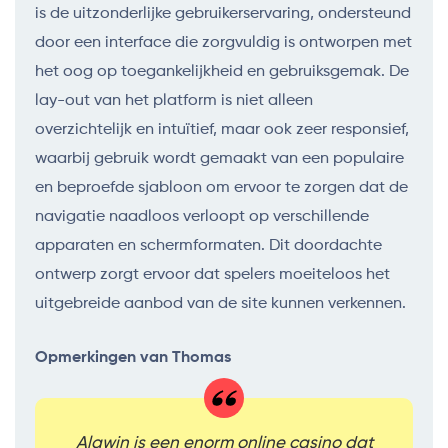
is de uitzonderlijke gebruikerservaring, ondersteund
door een interface die zorgvuldig is ontworpen met
het oog op toegankelijkheid en gebruiksgemak. De
lay-out van het platform is niet alleen
overzichtelijk en intuïtief, maar ook zeer responsief,
waarbij gebruik wordt gemaakt van een populaire
en beproefde sjabloon om ervoor te zorgen dat de
navigatie naadloos verloopt op verschillende
apparaten en schermformaten. Dit doordachte
ontwerp zorgt ervoor dat spelers moeiteloos het
uitgebreide aanbod van de site kunnen verkennen.
Opmerkingen van Thomas
Alawin is een enorm online casino dat