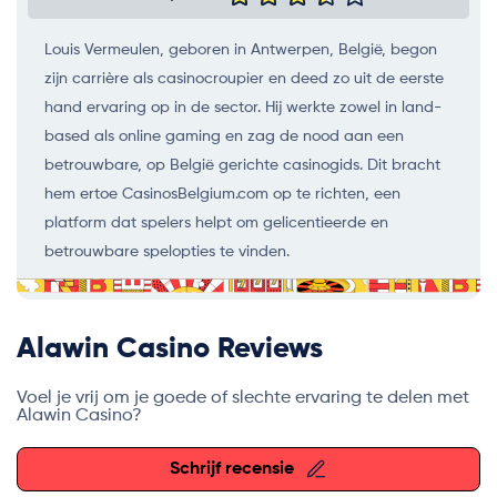
Louis Vermeulen, geboren in Antwerpen, België, begon
zijn carrière als casinocroupier en deed zo uit de eerste
hand ervaring op in de sector. Hij werkte zowel in land-
based als online gaming en zag de nood aan een
betrouwbare, op België gerichte casinogids. Dit bracht
hem ertoe CasinosBelgium.com op te richten, een
platform dat spelers helpt om gelicentieerde en
betrouwbare spelopties te vinden.
Alawin Casino Reviews
Voel je vrij om je goede of slechte ervaring te delen met
Alawin Casino?
Schrijf recensie