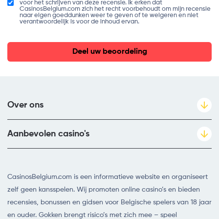
voor het schrijven van deze recensie. Ik erken dat
CasinosBelgium.com zich het recht voorbehoudt om mijn recensie
naar eigen goeddunken weer te geven of te weigeren en niet
verantwoordelijk is voor de inhoud ervan.
Over ons
Aanbevolen casino's
CasinosBelgium.com is een informatieve website en organiseert
zelf geen kansspelen. Wij promoten online casino’s en bieden
recensies, bonussen en gidsen voor Belgische spelers van 18 jaar
en ouder. Gokken brengt risico’s met zich mee – speel