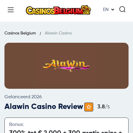
EN
Casinos Belgium
Alawin Casino
Gelanceerd 2026
Alawin Casino Review
3.8/
5
Bonus: