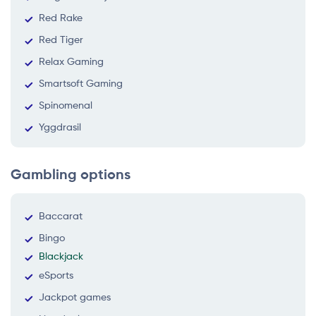
Red Rake
Red Tiger
Relax Gaming
Smartsoft Gaming
Spinomenal
Yggdrasil
Gambling options
Baccarat
Bingo
Blackjack
eSports
Jackpot games