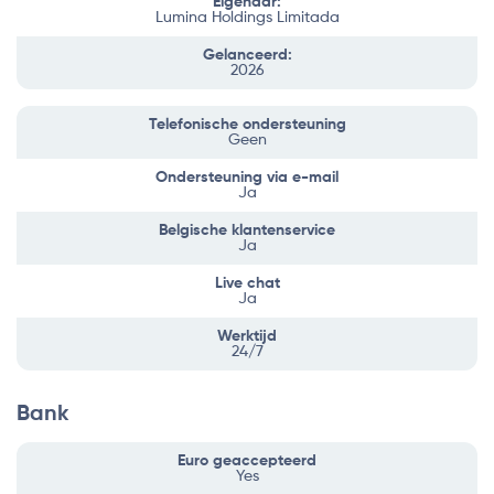
Eigenaar:
Lumina Holdings Limitada
Gelanceerd:
2026
Telefonische ondersteuning
Geen
Ondersteuning via e-mail
Ja
Belgische klantenservice
Ja
Live chat
Ja
Werktijd
24/7
Bank
Euro geaccepteerd
Yes