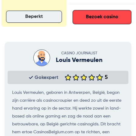
Beperkt
Bezoek casino
CASINO JOURNALIST
Louis Vermeulen
5
Gokexpert
Louis Vermeulen, geboren in Antwerpen, België, begon
zijn carrière als casinocroupier en deed zo uit de eerste
hand ervaring op in de sector. Hij werkte zowel in land-
based als online gaming en zag de nood aan een
betrouwbare, op België gerichte casinogids. Dit bracht
hem ertoe CasinosBelgium.com op te richten, een