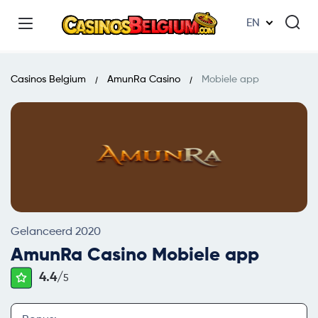
EN
Casinos Belgium
AmunRa Casino
Mobiele app
Gelanceerd 2020
AmunRa Casino Mobiele app
4.4/
5