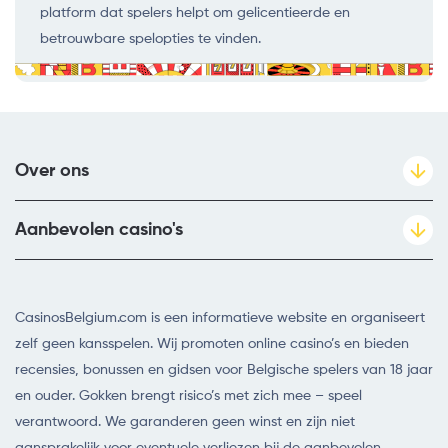
platform dat spelers helpt om gelicentieerde en
betrouwbare spelopties te vinden.
Over ons
Aanbevolen casino's
CasinosBelgium.com is een informatieve website en organiseert
zelf geen kansspelen. Wij promoten online casino’s en bieden
recensies, bonussen en gidsen voor Belgische spelers van 18 jaar
en ouder. Gokken brengt risico’s met zich mee – speel
verantwoord. We garanderen geen winst en zijn niet