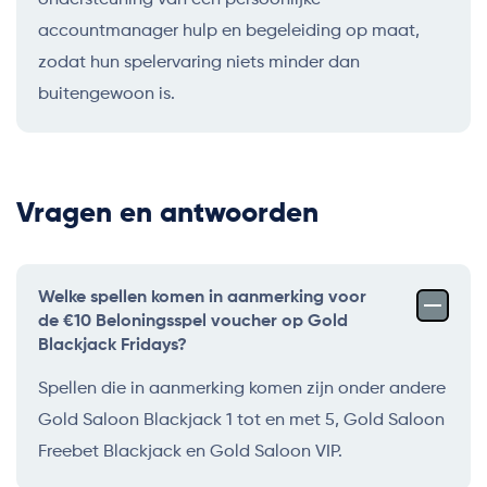
accountmanager hulp en begeleiding op maat,
zodat hun spelervaring niets minder dan
buitengewoon is.
Vragen en antwoorden
Welke spellen komen in aanmerking voor
de €10 Beloningsspel voucher op Gold
Blackjack Fridays?
Spellen die in aanmerking komen zijn onder andere
Gold Saloon Blackjack 1 tot en met 5, Gold Saloon
Freebet Blackjack en Gold Saloon VIP.