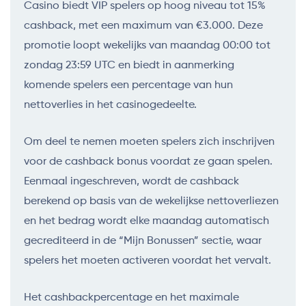
Casino biedt VIP spelers op hoog niveau tot 15%
cashback, met een maximum van €3.000. Deze
promotie loopt wekelijks van maandag 00:00 tot
zondag 23:59 UTC en biedt in aanmerking
komende spelers een percentage van hun
nettoverlies in het casinogedeelte.
Om deel te nemen moeten spelers zich inschrijven
voor de cashback bonus voordat ze gaan spelen.
Eenmaal ingeschreven, wordt de cashback
berekend op basis van de wekelijkse nettoverliezen
en het bedrag wordt elke maandag automatisch
gecrediteerd in de “Mijn Bonussen” sectie, waar
spelers het moeten activeren voordat het vervalt.
Het cashbackpercentage en het maximale