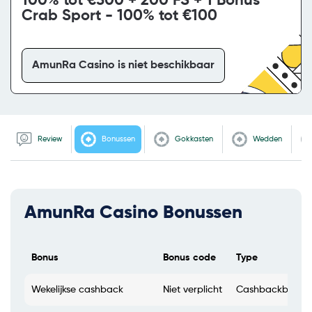
100% tot €500 + 200 FS + 1 Bonus
Crab Sport - 100% tot €100
AmunRa Casino is niet beschikbaar
Review
Bonussen
Gokkasten
Wedden
AmunRa Casino Bonussen
Bonus
Bonus code
Type
Wekelijkse cashback
Niet verplicht
Cashbackbonus