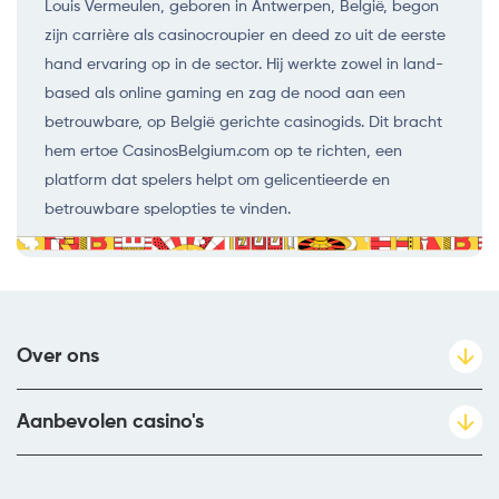
Louis Vermeulen, geboren in Antwerpen, België, begon
zijn carrière als casinocroupier en deed zo uit de eerste
hand ervaring op in de sector. Hij werkte zowel in land-
based als online gaming en zag de nood aan een
betrouwbare, op België gerichte casinogids. Dit bracht
hem ertoe CasinosBelgium.com op te richten, een
platform dat spelers helpt om gelicentieerde en
betrouwbare spelopties te vinden.
Over ons
Aanbevolen casino's