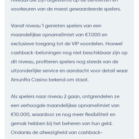
niveaus die zijn afgestemd op de behoeften en
voorkeuren van de meest gewaardeerde spelers.
Vanaf niveau 1 genieten spelers van een
maandelijkse opnamelimiet van €7.000 en
exclusieve toegang tot de VIP voordelen. Hoewel
cashback-beloningen nog niet beschikbaar zijn op
dit niveau, profiteren spelers nog steeds van de
uitzonderlijke service en aandacht voor detail waar
AmunRa Casino bekend om staat.
Als spelers naar niveau 2 gaan, ontgrendelen ze
een verhoogde maandelijkse opnamelimiet van
€10.000, waardoor ze nog meer flexibiliteit en
gemak hebben bij het beheren van hun geld.
Ondanks de afwezigheid van cashback-