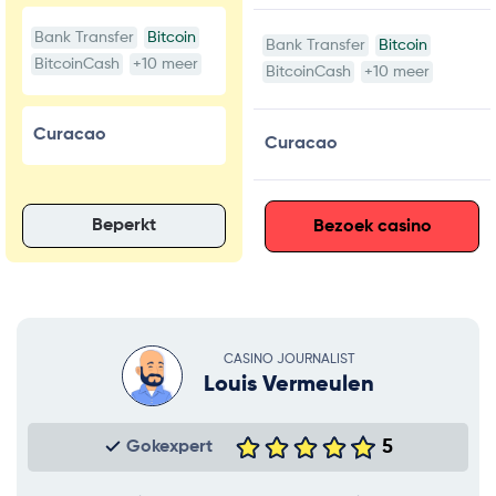
Bank Transfer
Bitcoin
Bank Transfer
Bitcoin
BitcoinCash
+10 meer
BitcoinCash
+10 meer
Curacao
Curacao
Beperkt
Bezoek casino
CASINO JOURNALIST
Louis Vermeulen
5
Gokexpert