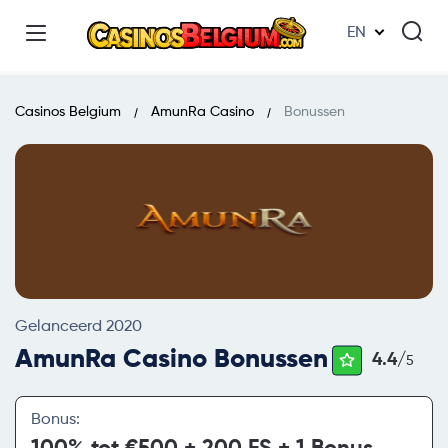
EN
Casinos Belgium
AmunRa Casino
Bonussen
Gelanceerd 2020
AmunRa Casino Bonussen
4.4/
5
Bonus: