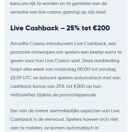
kans om rijk te worden en te genieten van de
sensatie van live casino gaming op zijn best.
Live Cashback – 25% tot €200
AmunRa Casino introduceert Live Cashback, een
promotie ontworpen om spelers een beetje extra te
geven voor hun Live Casino spel. Deze aanbieding
loopt elke week van maandag 00:00 tot zondag
23:59 UTC en beloont spelers automatisch met een
cashback bonus van 25% tot €200 op hun
nettoverlies tijdens de promotieperiode.
Een van de meest aantrekkelijke aspecten van Live
Cashback is de eenvoud. Spelers hoeven zich niet
aan te melden; ze komen automatisch in