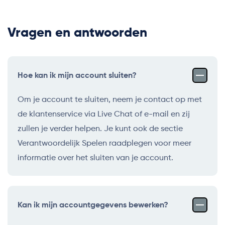
Vragen en antwoorden
Hoe kan ik mijn account sluiten?
Om je account te sluiten, neem je contact op met
de klantenservice via Live Chat of e-mail en zij
zullen je verder helpen. Je kunt ook de sectie
Verantwoordelijk Spelen raadplegen voor meer
informatie over het sluiten van je account.
Kan ik mijn accountgegevens bewerken?