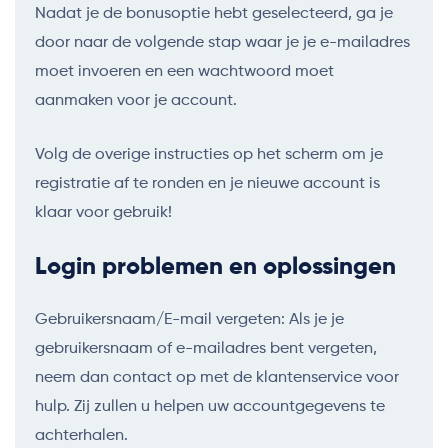
Nadat je de bonusoptie hebt geselecteerd, ga je
door naar de volgende stap waar je je e-mailadres
moet invoeren en een wachtwoord moet
aanmaken voor je account.
Volg de overige instructies op het scherm om je
registratie af te ronden en je nieuwe account is
klaar voor gebruik!
Login problemen en oplossingen
Gebruikersnaam/E-mail vergeten: Als je je
gebruikersnaam of e-mailadres bent vergeten,
neem dan contact op met de klantenservice voor
hulp. Zij zullen u helpen uw accountgegevens te
achterhalen.