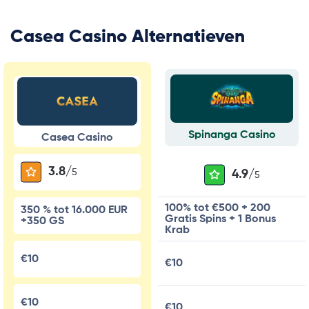
Casea Casino Alternatieven
Spinanga Casino
Casea Casino
3.8/
5
4.9/
5
100% tot €500 + 200
350 % tot 16.000 EUR
Gratis Spins + 1 Bonus
+350 GS
Krab
€10
€10
€10
€10