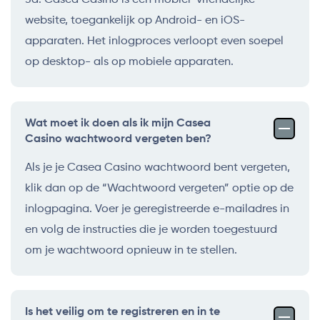
Ja. Casea Casino is een mobiel-vriendelijke
website, toegankelijk op Android- en iOS-
apparaten. Het inlogproces verloopt even soepel
op desktop- als op mobiele apparaten.
Wat moet ik doen als ik mijn Casea
Casino wachtwoord vergeten ben?
Als je je Casea Casino wachtwoord bent vergeten,
klik dan op de “Wachtwoord vergeten” optie op de
inlogpagina. Voer je geregistreerde e-mailadres in
en volg de instructies die je worden toegestuurd
om je wachtwoord opnieuw in te stellen.
Is het veilig om te registreren en in te