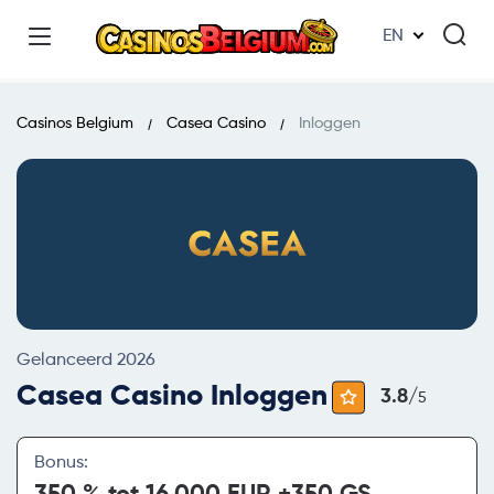
EN
Casinos Belgium
Casea Casino
Inloggen
Gelanceerd 2026
Casea Casino Inloggen
3.8/
5
Bonus: