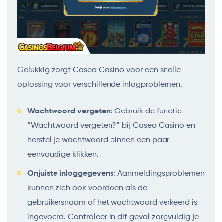
Gelukkig zorgt Casea Casino voor een snelle
oplossing voor verschillende inlogproblemen.
Wachtwoord vergeten
: Gebruik de functie
“Wachtwoord vergeten?” bij Casea Casino en
herstel je wachtwoord binnen een paar
eenvoudige klikken.
Onjuiste inloggegevens
: Aanmeldingsproblemen
kunnen zich ook voordoen als de
gebruikersnaam of het wachtwoord verkeerd is
ingevoerd. Controleer in dit geval zorgvuldig je