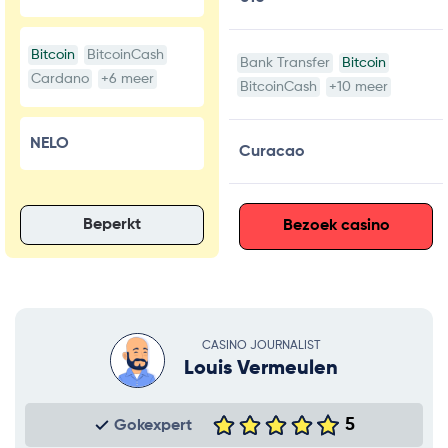
Bitcoin
BitcoinCash
Bank Transfer
Bitcoin
Cardano
+6 meer
BitcoinCash
+10 meer
NELO
Curacao
Beperkt
Bezoek casino
CASINO JOURNALIST
Louis Vermeulen
5
Gokexpert