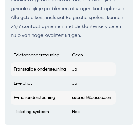
gemakkelijk je problemen of vragen kunt oplossen.
Alle gebruikers, inclusief Belgische spelers, kunnen
24/7 contact opnemen met de klantenservice en
hulp van hoge kwaliteit krijgen.
Telefoonondersteuning
Geen
Franstalige ondersteuning
Ja
Live chat
Ja
E-mailondersteuning
support@casea.com
Ticketing systeem
Nee