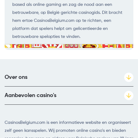
based als online gaming en zag de nood aan een
betrouwbare, op België gerichte casinogids. Dit bracht
hem ertoe CasinosBelgium.com op te richten, een
platform dat spelers helpt om gelicentieerde en
betrouwbare spelopties te vinden.
Over ons
Aanbevolen casino's
CasinosBelgium.com is een informatieve website en organiseert
zelf geen kansspelen. Wij promoten online casino’s en bieden