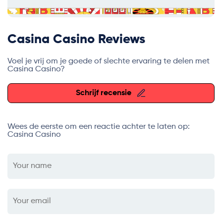
Casina Casino Reviews
Voel je vrij om je goede of slechte ervaring te delen met
Casina Casino?
Schrijf recensie
Wees de eerste om een reactie achter te laten op:
Casina Casino