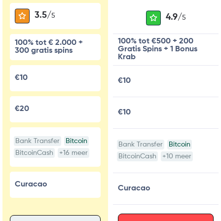
3.5/
5
4.9/
5
100% tot €500 + 200
100% tot € 2.000 +
Gratis Spins + 1 Bonus
300 gratis spins
Krab
€10
€10
€20
€10
Bank Transfer
Bitcoin
Bank Transfer
Bitcoin
BitcoinCash
+16 meer
BitcoinCash
+10 meer
Curacao
Curacao