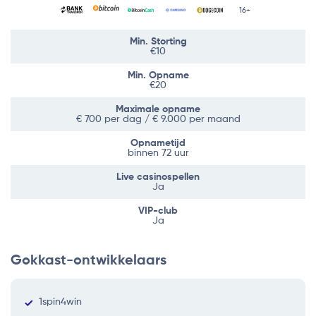
16+
Min. Storting
€10
Min. Opname
€20
Maximale opname
€ 700 per dag / € 9.000 per maand
Opnametijd
binnen 72 uur
Live casinospellen
Ja
VIP-club
Ja
Gokkast-ontwikkelaars
1spin4win