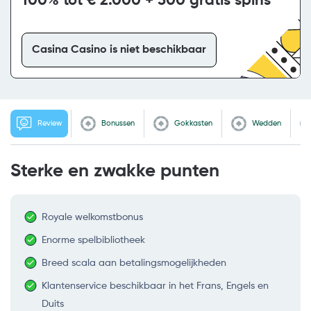
100% tot € 2.000 + 300 gratis spins
Casina Casino is niet beschikbaar
Review
Bonussen
Gokkasten
Wedden
Sterke en zwakke punten
Royale welkomstbonus
Enorme spelbibliotheek
Breed scala aan betalingsmogelijkheden
Klantenservice beschikbaar in het Frans, Engels en
Duits