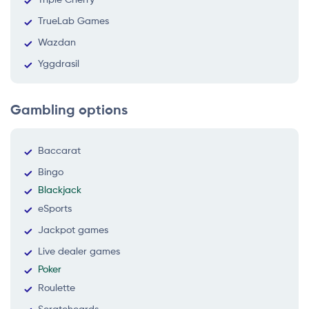
Triple Cherry
TrueLab Games
Wazdan
Yggdrasil
Gambling options
Baccarat
Bingo
Blackjack
eSports
Jackpot games
Live dealer games
Poker
Roulette