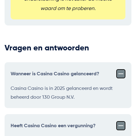
waard om te proberen.
Vragen en antwoorden
Wanneer is Casina Casino gelanceerd?
Casina Casino is in 2025 gelanceerd en wordt
beheerd door 130 Group N.V.
Heeft Casina Casino een vergunning?