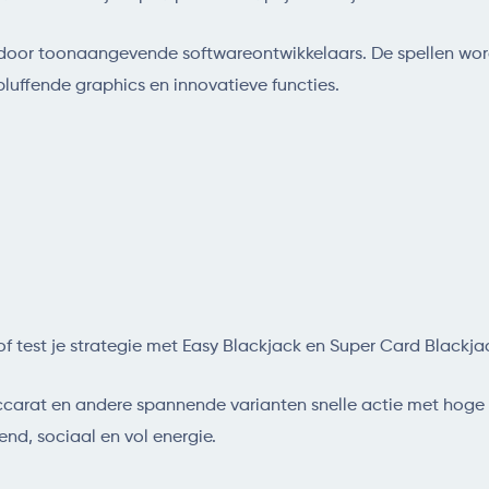
 door toonaangevende softwareontwikkelaars. De spellen wor
luffende graphics en innovatieve functies.
 of test je strategie met Easy Blackjack en Super Card Blackjac
arat en andere spannende varianten snelle actie met hoge in
end, sociaal en vol energie.