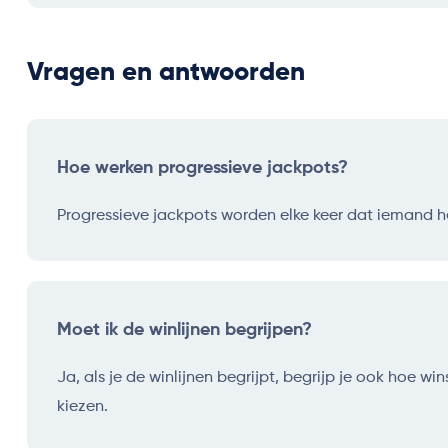
Vragen en antwoorden
Hoe werken progressieve jackpots?
Progressieve jackpots worden elke keer dat iemand het
Moet ik de winlijnen begrijpen?
Ja, als je de winlijnen begrijpt, begrijp je ook hoe w
kiezen.