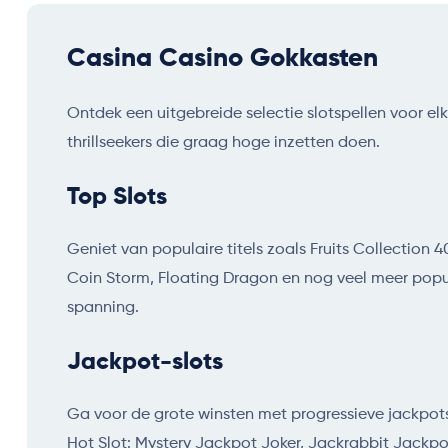
Casina Casino Gokkasten
Ontdek een uitgebreide selectie slotspellen voor elk
thrillseekers die graag hoge inzetten doen.
Top Slots
Geniet van populaire titels zoals Fruits Collection 
Coin Storm, Floating Dragon en nog veel meer popul
spanning.
Jackpot-slots
Ga voor de grote winsten met progressieve jackpot
Hot Slot: Mystery Jackpot Joker, Jackrabbit Jackpo