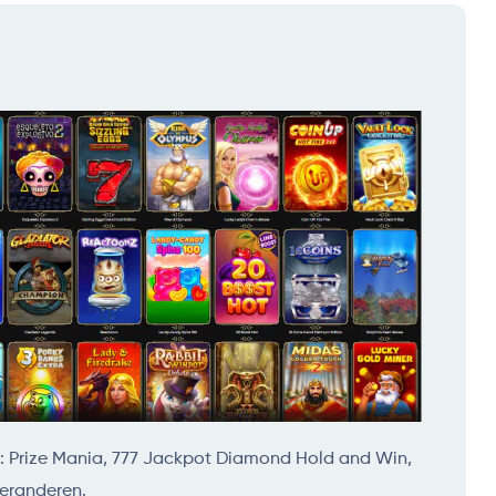
s: Prize Mania, 777 Jackpot Diamond Hold and Win,
veranderen.