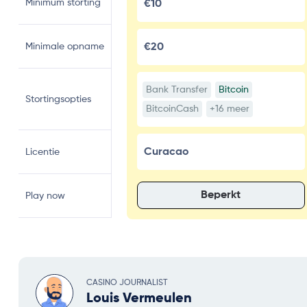
Minimum storting
€10
Minimale opname
€20
Bank Transfer
Bitcoin
Stortingsopties
BitcoinCash
+16 meer
Curacao
Licentie
Beperkt
Play now
CASINO JOURNALIST
Louis Vermeulen