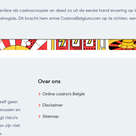
rrière als casinocroupier en deed zo uit de eerste hand ervaring op i
nogids. Dit bracht hem ertoe CasinosBelgium.com op te richten, een
Over ons
Online casino’s België
zelf geen
Disclaimer
bonussen en
Sitemap
t risico’s
 zijn niet
s.