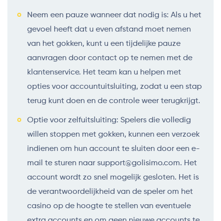
Neem een pauze wanneer dat nodig is: Als u het
gevoel heeft dat u even afstand moet nemen
van het gokken, kunt u een tijdelijke pauze
aanvragen door contact op te nemen met de
klantenservice. Het team kan u helpen met
opties voor accountuitsluiting, zodat u een stap
terug kunt doen en de controle weer terugkrijgt.
Optie voor zelfuitsluiting: Spelers die volledig
willen stoppen met gokken, kunnen een verzoek
indienen om hun account te sluiten door een e-
mail te sturen naar
support@golisimo.com
. Het
account wordt zo snel mogelijk gesloten. Het is
de verantwoordelijkheid van de speler om het
casino op de hoogte te stellen van eventuele
extra accounts en om geen nieuwe accounts te