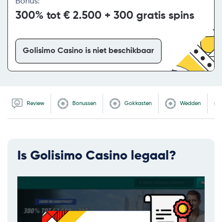
Bonus:
300% tot € 2.500 + 300 gratis spins
Golisimo Casino is niet beschikbaar
Review
Bonussen
Gokkasten
Wedden
Is Golisimo Casino legaal?