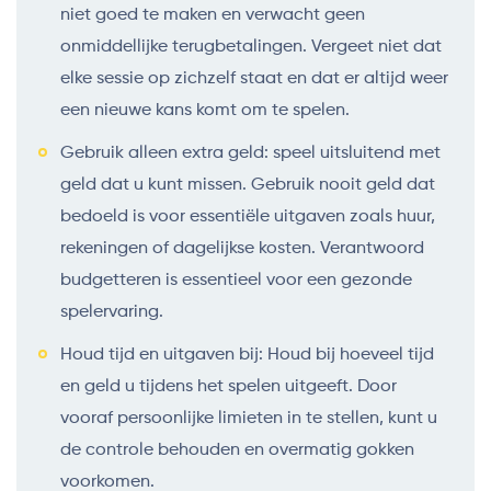
niet goed te maken en verwacht geen
onmiddellijke terugbetalingen. Vergeet niet dat
elke sessie op zichzelf staat en dat er altijd weer
een nieuwe kans komt om te spelen.
Gebruik alleen extra geld: speel uitsluitend met
geld dat u kunt missen. Gebruik nooit geld dat
bedoeld is voor essentiële uitgaven zoals huur,
rekeningen of dagelijkse kosten. Verantwoord
budgetteren is essentieel voor een gezonde
spelervaring.
Houd tijd en uitgaven bij: Houd bij hoeveel tijd
en geld u tijdens het spelen uitgeeft. Door
vooraf persoonlijke limieten in te stellen, kunt u
de controle behouden en overmatig gokken
voorkomen.