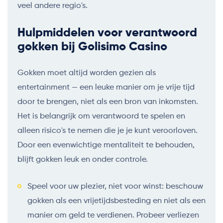
veel andere regio's.
Hulpmiddelen voor verantwoord
gokken bij Golisimo Casino
Gokken moet altijd worden gezien als
entertainment — een leuke manier om je vrije tijd
door te brengen, niet als een bron van inkomsten.
Het is belangrijk om verantwoord te spelen en
alleen risico's te nemen die je je kunt veroorloven.
Door een evenwichtige mentaliteit te behouden,
blijft gokken leuk en onder controle.
Speel voor uw plezier, niet voor winst: beschouw
gokken als een vrijetijdsbesteding en niet als een
manier om geld te verdienen. Probeer verliezen