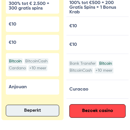
100% tot €500 + 200
300% tot € 2.500 +
Gratis Spins + 1 Bonus
300 gratis spins
Krab
€10
€10
€10
€10
Bitcoin
BitcoinCash
Bank Transfer
Bitcoin
Cardano
+10 meer
BitcoinCash
+10 meer
Anjouan
Curacao
Beperkt
Bezoek casino