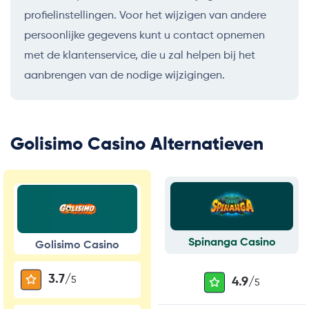
profielinstellingen. Voor het wijzigen van andere
persoonlijke gegevens kunt u contact opnemen
met de klantenservice, die u zal helpen bij het
aanbrengen van de nodige wijzigingen.
Golisimo Casino Alternatieven
Spinanga Casino
Golisimo Casino
3.7/
5
4.9/
5