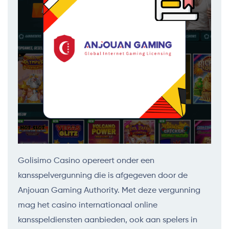
Golisimo Casino opereert onder een
kansspelvergunning die is afgegeven door de
Anjouan Gaming Authority. Met deze vergunning
mag het casino internationaal online
kansspeldiensten aanbieden, ook aan spelers in