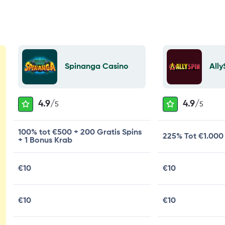
Spinanga Casino
Ally
4.9/
4.9/
5
5
100% tot €500 + 200 Gratis Spins
225% Tot €1.000
+ 1 Bonus Krab
€10
€10
€10
€10