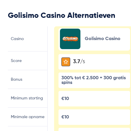
Golisimo Casino Alternatieven
Golisimo Casino
Casino
Score
3.7/
5
300% tot € 2.500 + 300 gratis
Bonus
spins
Minimum storting
€10
Minimale opname
€10