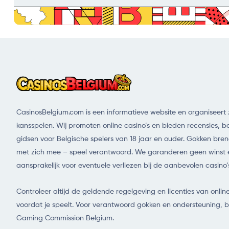
CasinosBelgium.com is een informatieve website en organiseert 
kansspelen. Wij promoten online casino’s en bieden recensies, 
gidsen voor Belgische spelers van 18 jaar en ouder. Gokken breng
met zich mee – speel verantwoord. We garanderen geen winst en
aansprakelijk voor eventuele verliezen bij de aanbevolen casino’
Controleer altijd de geldende regelgeving en licenties van online
voordat je speelt. Voor verantwoord gokken en ondersteuning, 
Gaming Commission Belgium.