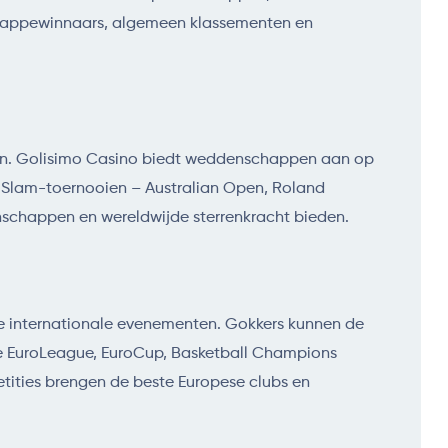
p etappewinnaars, algemeen klassementen en
oien. Golisimo Casino biedt weddenschappen aan op
d Slam-toernooien – Australian Open, Roland
nschappen en wereldwijde sterrenkracht bieden.
e internationale evenementen. Gokkers kunnen de
de EuroLeague, EuroCup, Basketball Champions
ities brengen de beste Europese clubs en