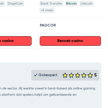
ash
DogeCoin
Bank Transfer
Bitcoin
Litecoin
+6 meer
PAGCOR
 casino
Bezoek casino
5
Gokexpert
n de sector. Hij werkte zowel in land-based als online gaming
 platform dat spelers helpt om gelicentieerde en