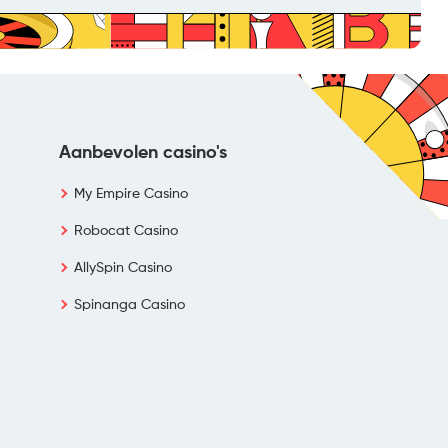
Aanbevolen casino's
My Empire Casino
Robocat Casino
AllySpin Casino
Spinanga Casino