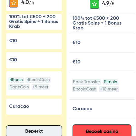
4.0/
5
4.9/
5
100% tot €500 + 200
100% tot €500 + 200
Gratis Spins + 1 Bonus
Gratis Spins + 1 Bonus
Krab
Krab
€10
€10
€10
€10
Bitcoin
BitcoinCash
Bank Transfer
Bitcoin
DogeCoin
+9 meer
BitcoinCash
+10 meer
Curacao
Curacao
Beperkt
Bezoek casino