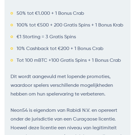
50% tot €1.000 + 1 Bonus Crab
100% tot €500 + 200 Gratis Spins + 1 Bonus Krab
€1 Storting = 3 Gratis Spins
10% Cashback tot €200 + 1 Bonus Crab
Tot 100 mBTC +100 Gratis Spins + 1 Bonus Crab
Dit wordt aangevuld met lopende promoties,
waardoor spelers verschillende mogelijkheden
hebben om hun spelervaring te verbeteren.
Neon54 is eigendom van Rabidi N.V. en opereert
onder de jurisdictie van een Curaçaose licentie.
Hoewel deze licentie een niveau van legitimiteit