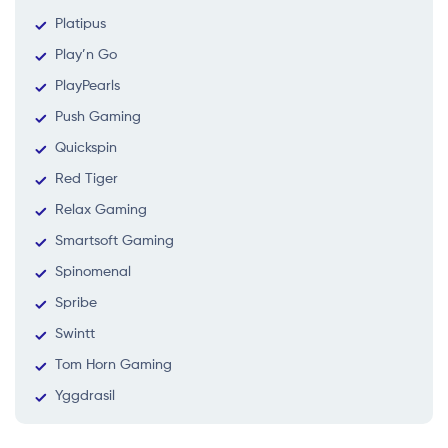
Platipus
Play’n Go
PlayPearls
Push Gaming
Quickspin
Red Tiger
Relax Gaming
Smartsoft Gaming
Spinomenal
Spribe
Swintt
Tom Horn Gaming
Yggdrasil