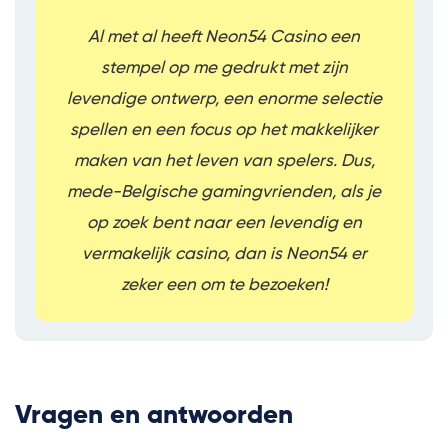
Al met al heeft Neon54 Casino een
stempel op me gedrukt met zijn
levendige ontwerp, een enorme selectie
spellen en een focus op het makkelijker
maken van het leven van spelers. Dus,
mede-Belgische gamingvrienden, als je
op zoek bent naar een levendig en
vermakelijk casino, dan is Neon54 er
zeker een om te bezoeken!
Vragen en antwoorden