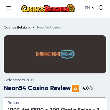
EN
Casinos Belgium
Neon54 Casino
Gelanceerd 2019
Neon54 Casino Review
4.0/
5
Bonus: