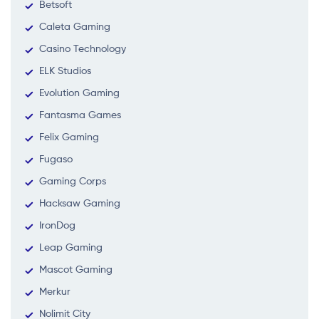
Betsoft
Caleta Gaming
Casino Technology
ELK Studios
Evolution Gaming
Fantasma Games
Felix Gaming
Fugaso
Gaming Corps
Hacksaw Gaming
IronDog
Leap Gaming
Mascot Gaming
Merkur
Nolimit City