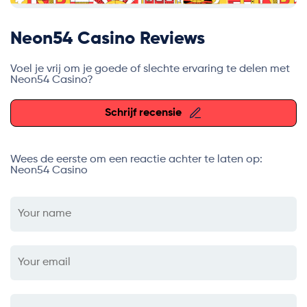
Neon54 Casino Reviews
Voel je vrij om je goede of slechte ervaring te delen met
Neon54 Casino?
Schrijf recensie
Wees de eerste om een reactie achter te laten op:
Neon54 Casino