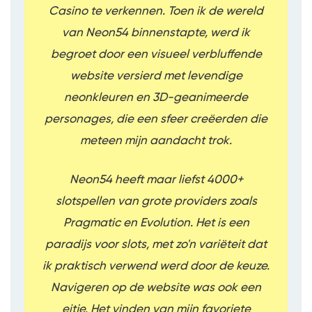
Casino te verkennen. Toen ik de wereld
van Neon54 binnenstapte, werd ik
begroet door een visueel verbluffende
website versierd met levendige
neonkleuren en 3D-geanimeerde
personages, die een sfeer creëerden die
meteen mijn aandacht trok.
Neon54 heeft maar liefst 4000+
slotspellen van grote providers zoals
Pragmatic en Evolution. Het is een
paradijs voor slots, met zo'n variëteit dat
ik praktisch verwend werd door de keuze.
Navigeren op de website was ook een
eitje. Het vinden van mijn favoriete