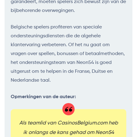
garandeert, moeten spelers zich bewust zijn van de
bijbehorende overwegingen.
Belgische spelers profiteren van speciale
ondersteuningsdiensten die de algehele
klantervaring verbeteren. Of het nu gaat om
vragen over spellen, bonussen of betaalmethoden,
het ondersteuningsteam van Neon54 is goed
uitgerust om te helpen in de Franse, Duitse en
Nederlandse taal.
Opmerkingen van de auteur:
Als teamlid van CasinosBelgium.com heb
ik onlangs de kans gehad om Neon54