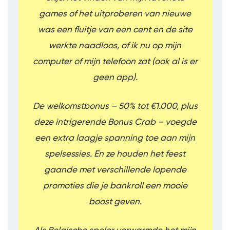
games of het uitproberen van nieuwe
was een fluitje van een cent en de site
werkte naadloos, of ik nu op mijn
computer of mijn telefoon zat (ook al is er
geen app).
De welkomstbonus – 50% tot €1.000, plus
deze intrigerende Bonus Crab – voegde
een extra laagje spanning toe aan mijn
spelsessies. En ze houden het feest
gaande met verschillende lopende
promoties die je bankroll een mooie
boost geven.