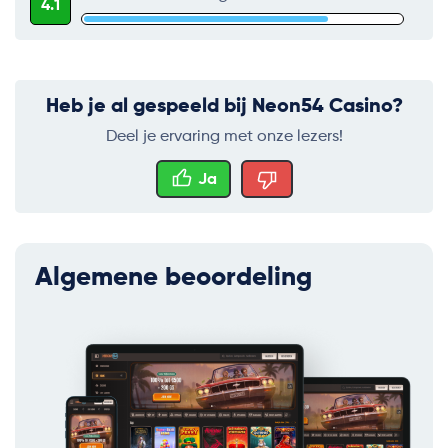
4.1
Heb je al gespeeld bij Neon54 Casino?
Deel je ervaring met onze lezers!
Ja
Algemene beoordeling