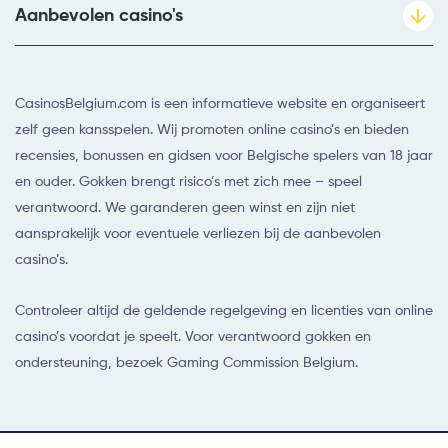
Aanbevolen casino's
CasinosBelgium.com is een informatieve website en organiseert
zelf geen kansspelen. Wij promoten online casino’s en bieden
recensies, bonussen en gidsen voor Belgische spelers van 18 jaar
en ouder. Gokken brengt risico’s met zich mee – speel
verantwoord. We garanderen geen winst en zijn niet
aansprakelijk voor eventuele verliezen bij de aanbevolen
casino’s.
Controleer altijd de geldende regelgeving en licenties van online
casino’s voordat je speelt. Voor verantwoord gokken en
ondersteuning, bezoek Gaming Commission Belgium.