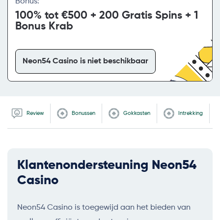
Bonus:
100% tot €500 + 200 Gratis Spins + 1
Bonus Krab
Neon54 Casino is niet beschikbaar
Review
Bonussen
Gokkasten
Intrekking
Klantenondersteuning Neon54
Casino
Neon54 Casino is toegewijd aan het bieden van