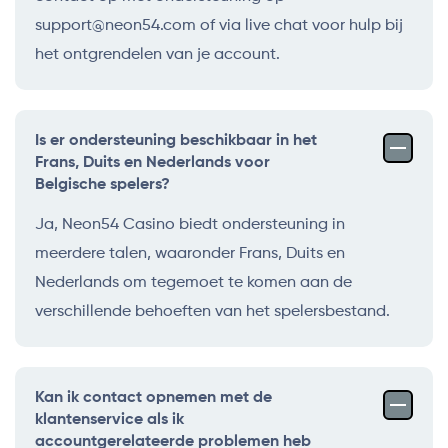
support@neon54.com
of via live chat voor hulp bij
het ontgrendelen van je account.
Is er ondersteuning beschikbaar in het
Frans, Duits en Nederlands voor
Belgische spelers?
Ja, Neon54 Casino biedt ondersteuning in
meerdere talen, waaronder Frans, Duits en
Nederlands om tegemoet te komen aan de
verschillende behoeften van het spelersbestand.
Kan ik contact opnemen met de
klantenservice als ik
accountgerelateerde problemen heb