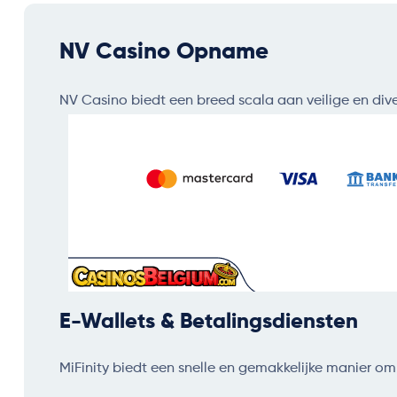
NV Casino Opname
NV Casino biedt een breed scala aan veilige en div
E-Wallets & Betalingsdiensten
MiFinity biedt een snelle en gemakkelijke manier om