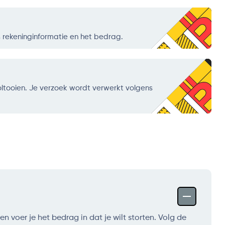
rekeninginformatie en het bedrag.
oltooien. Je verzoek wordt verwerkt volgens
n voer je het bedrag in dat je wilt storten. Volg de