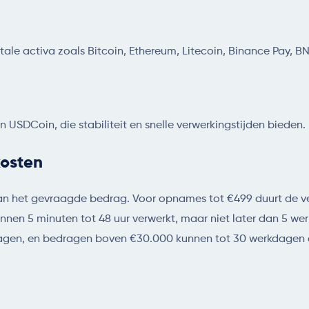
tale activa zoals Bitcoin, Ethereum, Litecoin, Binance Pay, 
USDCoin, die stabiliteit en snelle verwerkingstijden bieden.
kosten
an het gevraagde bedrag. Voor opnames tot €499 duurt de ve
nnen 5 minuten tot 48 uur verwerkt, maar niet later dan 5 
agen, en bedragen boven €30.000 kunnen tot 30 werkdagen d