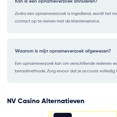
Kan ik een opnameverzoek annuleren?
Zodra een opnameverzoek is ingediend, wordt het mee
contact op te nemen met de klantenservice.
Waarom is mijn opnameverzoek afgewezen?
Een opnameverzoek kan om verschillende redenen wo
betaalmethode. Zorg ervoor dat je account volledig is
NV Casino Alternatieven