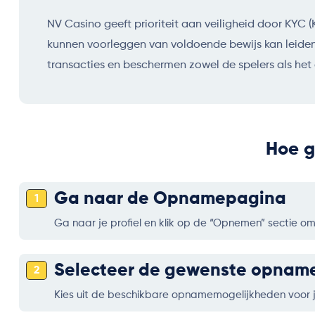
NV Casino geeft prioriteit aan veiligheid door KYC 
kunnen voorleggen van voldoende bewijs kan leiden
transacties en beschermen zowel de spelers als het 
Hoe g
Ga naar de Opnamepagina
1
Ga naar je profiel en klik op de “Opnemen” sectie o
Selecteer de gewenste opna
2
Kies uit de beschikbare opnamemogelijkheden voor j