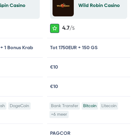
Spin Casino
Wild Robin Casino
4.7/
5
 + 1 Bonus Krab
Tot 1750EUR + 150 GS
€10
€10
ash
DogeCoin
Bank Transfer
Bitcoin
Litecoin
+6 meer
PAGCOR