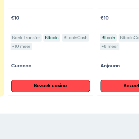
€10
€10
Bank Transfer
Bitcoin
BitcoinCash
Bitcoin
BitcoinC
+10 meer
+8 meer
Curacao
Anjouan
Bezoek casino
Bezoek