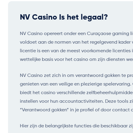
NV Casino Is het legaal?
NV Casino opereert onder een Curaçaose gaming lic
voldoet aan de normen van het regelgevend kader 
licentie is een van de meest voorkomende licenties 
wettelijke basis voor het casino om zijn diensten we
NV Casino zet zich in om verantwoord gokken te pr
genieten van een veilige en plezierige spelervarin
biedt het casino verschillende zelfbeheerhulpmidd
instellen voor hun accountactiviteiten. Deze tools zi
“Verantwoord gokken” in je profiel of door contact
Hier zijn de belangrijkste functies die beschikbaar zi