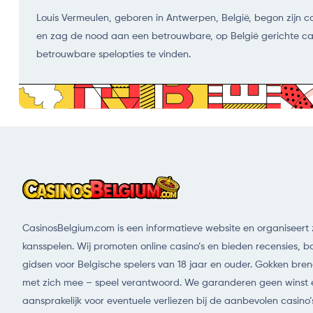
Louis Vermeulen, geboren in Antwerpen, België, begon zijn ca
en zag de nood aan een betrouwbare, op België gerichte casi
betrouwbare spelopties te vinden.
CasinosBelgium.com is een informatieve website en organiseert 
kansspelen. Wij promoten online casino’s en bieden recensies, 
gidsen voor Belgische spelers van 18 jaar en ouder. Gokken breng
met zich mee – speel verantwoord. We garanderen geen winst en
aansprakelijk voor eventuele verliezen bij de aanbevolen casino’