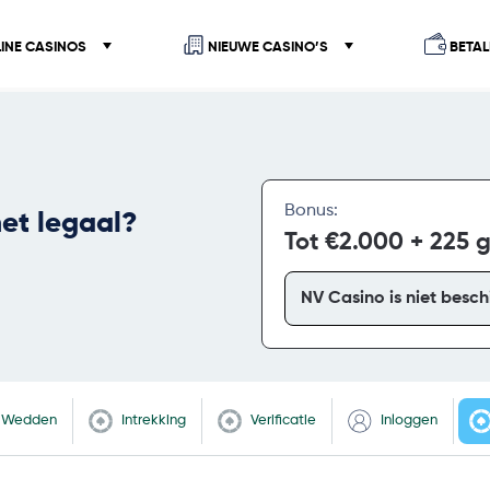
INE CASINOS
NIEUWE CASINO’S
BETAL
Bonus:
het legaal?
Tot €2.000 + 225 g
NV Casino is niet besc
Wedden
Intrekking
Verificatie
Inloggen