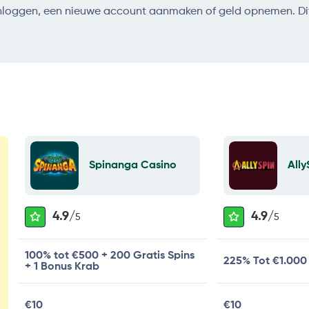
r inloggen, een nieuwe account aanmaken of geld opnemen. Di
Spinanga Casino
Ally
4.9/
4.9/
5
5
100% tot €500 + 200 Gratis Spins
225% Tot €1.000
+ 1 Bonus Krab
€10
€10