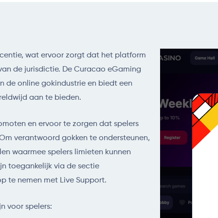
entie, wat ervoor zorgt dat het platform
van de jurisdictie. De Curacao eGaming
in de online gokindustrie en biedt een
reldwijd aan te bieden.
omoten en ervoor te zorgen dat spelers
g. Om verantwoord gokken te ondersteunen,
elen waarmee spelers limieten kunnen
jn toegankelijk via de sectie
 op te nemen met Live Support.
jn voor spelers: