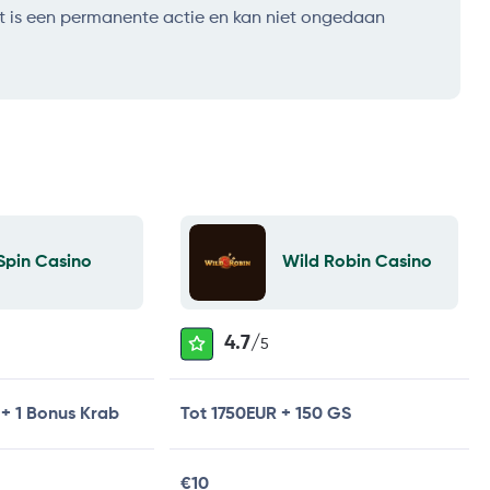
t is een permanente actie en kan niet ongedaan
Spin Casino
Wild Robin Casino
4.7/
5
 + 1 Bonus Krab
Tot 1750EUR + 150 GS
€10