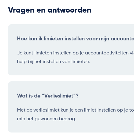
Vragen en antwoorden
Hoe kan ik limieten instellen voor mijn accounta
Je kunt limieten instellen op je accountactiviteiten
hulp bij het instellen van limieten.
Wat is de “Verlieslimiet”?
Met de verlieslimiet kun je een limiet instellen op j
min het gewonnen bedrag.