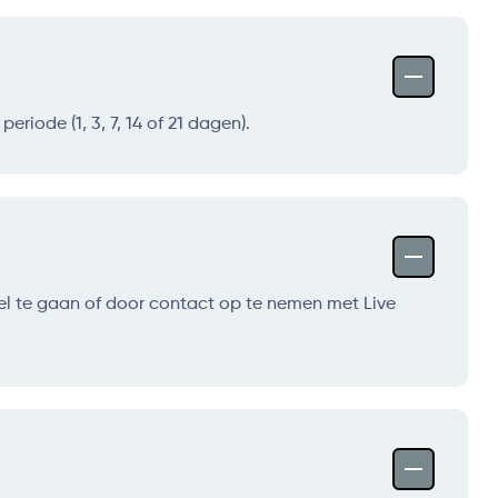
riode (1, 3, 7, 14 of 21 dagen).
iel te gaan of door contact op te nemen met Live