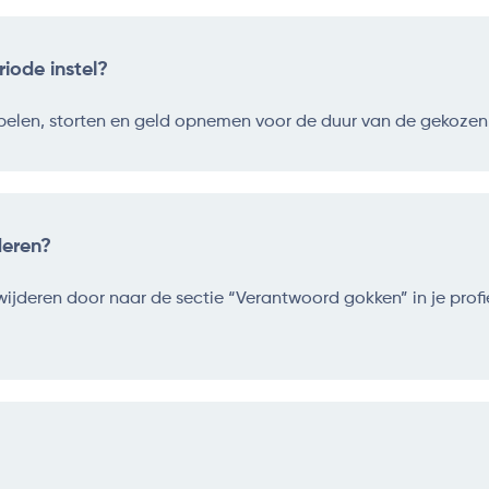
iode instel?
, spelen, storten en geld opnemen voor de duur van de gekozen pe
deren?
rwijderen door naar de sectie “Verantwoord gokken” in je prof