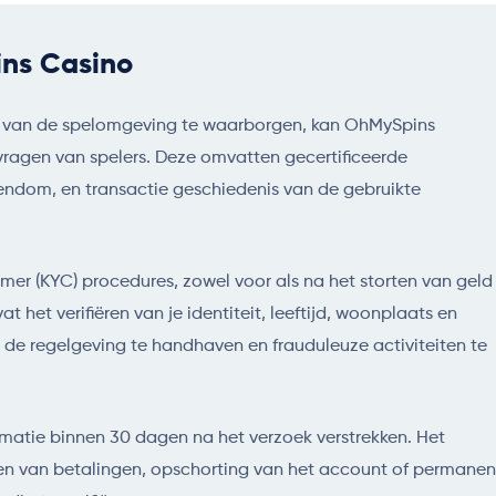
ins Casino
eit van de spelomgeving te waarborgen, kan OhMySpins
ragen van spelers. Deze omvatten gecertificeerde
gendom, en transactie geschiedenis van de gebruikte
r (KYC) procedures, zowel voor als na het storten van geld
het verifiëren van je identiteit, leeftijd, woonplaats en
e regelgeving te handhaven en frauduleuze activiteiten te
atie binnen 30 dagen na het verzoek verstrekken. Het
den van betalingen, opschorting van het account of permanent