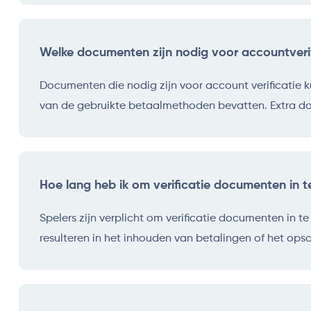
Welke documenten zijn nodig voor accountveri
Documenten die nodig zijn voor account verificatie k
van de gebruikte betaalmethoden bevatten. Extra d
Hoe lang heb ik om verificatie documenten in 
Spelers zijn verplicht om verificatie documenten in
resulteren in het inhouden van betalingen of het ops