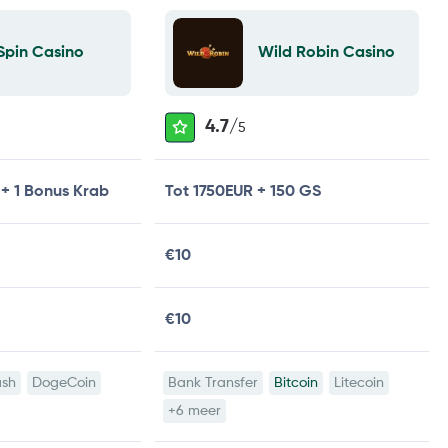
Spin Casino
Wild Robin Casino
4.7/
5
 + 1 Bonus Krab
Tot 1750EUR + 150 GS
€10
€10
ash
DogeCoin
Bank Transfer
Bitcoin
Litecoin
+6 meer