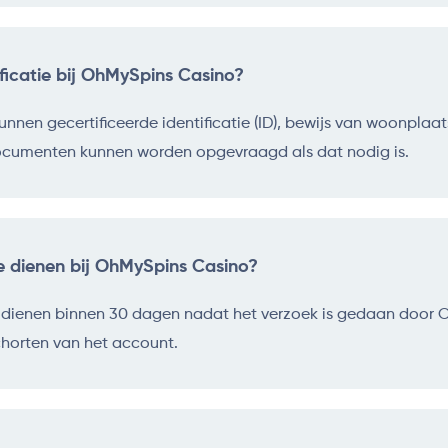
ficatie bij OhMySpins Casino?
unnen gecertificeerde identificatie (ID), bewijs van woonplaa
ocumenten kunnen worden opgevraagd als dat nodig is.
te dienen bij OhMySpins Casino?
 te dienen binnen 30 dagen nadat het verzoek is gedaan door
chorten van het account.