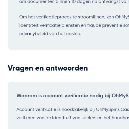
om documenten binnen 10 dagen na ontvangst volled
Om het verificatieproces te stroomlijnen, kan OhMyS
identiteit verificatie diensten en fraude preventie
privacybeleid van het casino.
Vragen en antwoorden
Waarom is account verificatie nodig bij OhMyS
Account verificatie is noodzakelijk bij OhMySpins Cas
verifiëren van de identiteit van spelers en het handh