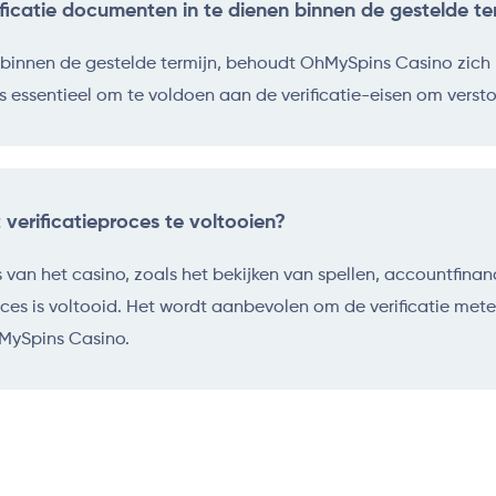
rificatie documenten in te dienen binnen de gestelde te
 binnen de gestelde termijn, behoudt OhMySpins Casino zich 
is essentieel om te voldoen aan de verificatie-eisen om verst
verificatieproces te voltooien?
s van het casino, zoals het bekijken van spellen, accountfi
roces is voltooid. Het wordt aanbevolen om de verificatie met
MySpins Casino.