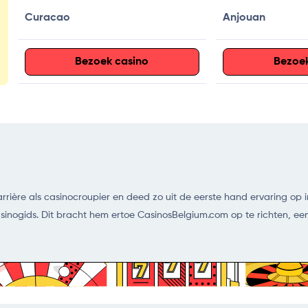
Curacao
Anjouan
Bezoek casino
Bezoek
rrière als casinocroupier en deed zo uit de eerste hand ervaring op i
nogids. Dit bracht hem ertoe CasinosBelgium.com op te richten, een