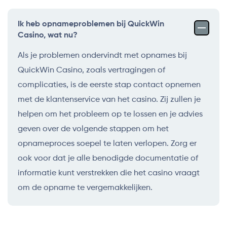
Ik heb opnameproblemen bij QuickWin
Casino, wat nu?
Als je problemen ondervindt met opnames bij
QuickWin Casino, zoals vertragingen of
complicaties, is de eerste stap contact opnemen
met de klantenservice van het casino. Zij zullen je
helpen om het probleem op te lossen en je advies
geven over de volgende stappen om het
opnameproces soepel te laten verlopen. Zorg er
ook voor dat je alle benodigde documentatie of
informatie kunt verstrekken die het casino vraagt
om de opname te vergemakkelijken.