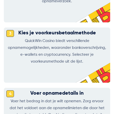
opnameverzoek.
Kies je voorkeursbetaalmethode
3
QuickWin Casino biedt verschillende
opnamemogelijkheden, waaronder bankoverschrijving,
e-wallets en cryptocurrency. Selecteer je
voorkeursmethode uit de lijst.
Voer opnamedetails in
4
Voer het bedrag in dat je wilt opnemen. Zorg ervoor
dat het voldoet aan de opnamelimieten die door het