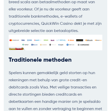
breed scala aan betaalmethoden op maat van
elke voorkeur. Of je nu de voorkeur geeft aan
traditionele bankmethodes, e-wallets of
cryptocurrencies, QuickWin Casino dekt je met zijn
uitgebreide selectie aan betaalopties.
Traditionele methoden
Spelers kunnen gemakkelijk geld storten op hun
rekeningen met behulp van grote credit-en
debitcards zoals Visa. Met veilige transacties en
directe stortingen bieden creditcards en
debetkaarten een handige manier om je spelsaldo
aan te vullen en zonder vertraging te beginnen met