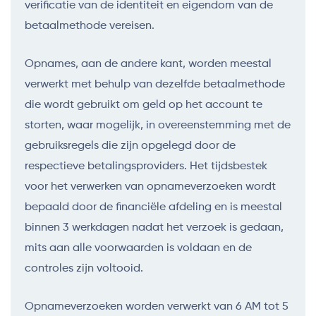
verificatie van de identiteit en eigendom van de
betaalmethode vereisen.
Opnames, aan de andere kant, worden meestal
verwerkt met behulp van dezelfde betaalmethode
die wordt gebruikt om geld op het account te
storten, waar mogelijk, in overeenstemming met de
gebruiksregels die zijn opgelegd door de
respectieve betalingsproviders. Het tijdsbestek
voor het verwerken van opnameverzoeken wordt
bepaald door de financiële afdeling en is meestal
binnen 3 werkdagen nadat het verzoek is gedaan,
mits aan alle voorwaarden is voldaan en de
controles zijn voltooid.
Opnameverzoeken worden verwerkt van 6 AM tot 5