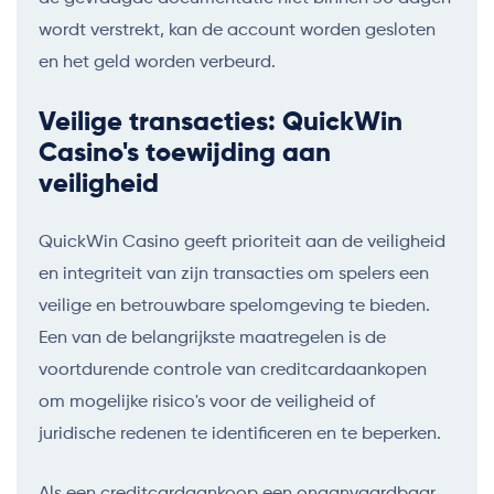
wordt verstrekt, kan de account worden gesloten
en het geld worden verbeurd.
Veilige transacties: QuickWin
Casino's toewijding aan
veiligheid
QuickWin Casino geeft prioriteit aan de veiligheid
en integriteit van zijn transacties om spelers een
veilige en betrouwbare spelomgeving te bieden.
Een van de belangrijkste maatregelen is de
voortdurende controle van creditcardaankopen
om mogelijke risico's voor de veiligheid of
juridische redenen te identificeren en te beperken.