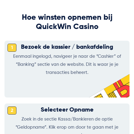
Hoe winsten opnemen bij
QuickWin Casino
Bezoek de kassier / bankafdeling
1
Eenmaal ingelogd, navigeer je naar de “Cashier” of
“Banking” sectie van de website. Dit is waar je je
transacties beheert.
Selecteer Opname
2
Zoek in de sectie Kassa/Bankieren de optie
“Geldopname”. Klik erop om door te gaan met je