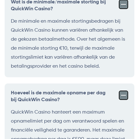
Wat is de minimale/maximale storting bij
QuickWin Casino?
De minimale en maximale stortingsbedragen bij
QuickWin Casino kunnen variëren afhankelijk van
de gekozen betaalmethode. Over het algemeen is
de minimale storting €10, terwijl de maximale
stortingslimiet kan variëren afhankelijk van de
betalingsprovider en het casino beleid.
Hoeveel is de maximale opname per dag
bij QuickWin Casino?
QuickWin Casino hanteert een maximum
opnamelimiet per dag om verantwoord spelen en
financiële veiligheid te garanderen. Het maximale