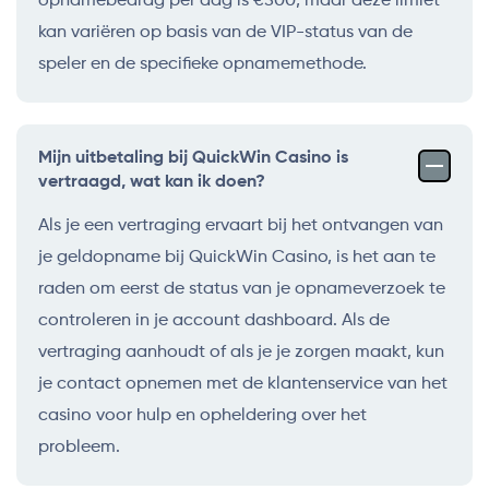
opnamebedrag per dag is €500, maar deze limiet
kan variëren op basis van de VIP-status van de
speler en de specifieke opnamemethode.
Mijn uitbetaling bij QuickWin Casino is
vertraagd, wat kan ik doen?
Als je een vertraging ervaart bij het ontvangen van
je geldopname bij QuickWin Casino, is het aan te
raden om eerst de status van je opnameverzoek te
controleren in je account dashboard. Als de
vertraging aanhoudt of als je je zorgen maakt, kun
je contact opnemen met de klantenservice van het
casino voor hulp en opheldering over het
probleem.