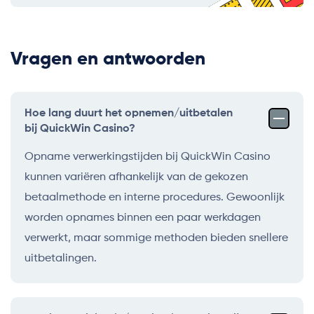
Vragen en antwoorden
Hoe lang duurt het opnemen/uitbetalen
bij QuickWin Casino?
Opname verwerkingstijden bij QuickWin Casino
kunnen variëren afhankelijk van de gekozen
betaalmethode en interne procedures. Gewoonlijk
worden opnames binnen een paar werkdagen
verwerkt, maar sommige methoden bieden snellere
uitbetalingen.