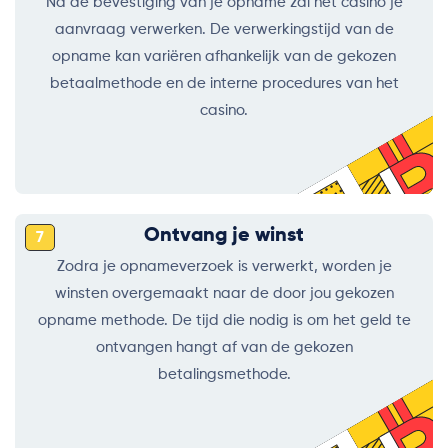
Na de bevestiging van je opname zal het casino je
aanvraag verwerken. De verwerkingstijd van de
opname kan variëren afhankelijk van de gekozen
betaalmethode en de interne procedures van het
casino.
Ontvang je winst
7
Zodra je opnameverzoek is verwerkt, worden je
winsten overgemaakt naar de door jou gekozen
opname methode. De tijd die nodig is om het geld te
ontvangen hangt af van de gekozen
betalingsmethode.