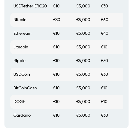
USDTether ERC20
€10
€5,000
€30
€5,
Bitcoin
€30
€5,000
€60
€5,
Ethereum
€10
€5,000
€40
€5,
Litecoin
€10
€5,000
€10
€5,
Ripple
€10
€5,000
€30
€5,
USDCoin
€10
€5,000
€30
€5,
BitCoinCash
€10
€5,000
€10
€5,
DOGE
€10
€5,000
€10
€5,
Cardano
€10
€5,000
€30
€5,