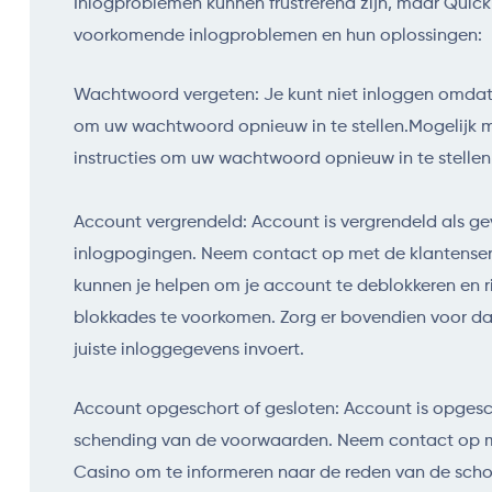
Inlogproblemen kunnen frustrerend zijn, maar Quick
voorkomende inlogproblemen en hun oplossingen:
Wachtwoord vergeten: Je kunt niet inloggen omdat j
om uw wachtwoord opnieuw in te stellen.Mogelijk 
instructies om uw wachtwoord opnieuw in te stellen 
Account vergrendeld: Account is vergrendeld als g
inlogpogingen. Neem contact op met de klantenserv
kunnen je helpen om je account te deblokkeren en 
blokkades te voorkomen. Zorg er bovendien voor dat
juiste inloggegevens invoert.
Account opgeschort of gesloten: Account is opgesc
schending van de voorwaarden. Neem contact op m
Casino om te informeren naar de reden van de schors