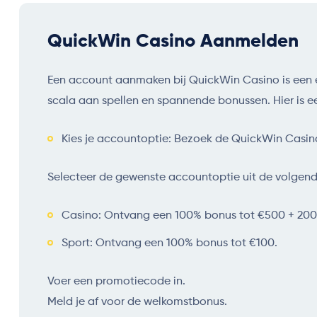
QuickWin Casino Aanmelden
Een account aanmaken bij QuickWin Casino is een 
scala aan spellen en spannende bonussen. Hier is e
Kies je accountoptie: Bezoek de QuickWin Casino 
Selecteer de gewenste accountoptie uit de volgend
Casino: Ontvang een 100% bonus tot €500 + 200 
Sport: Ontvang een 100% bonus tot €100.
Voer een promotiecode in.
Meld je af voor de welkomstbonus.