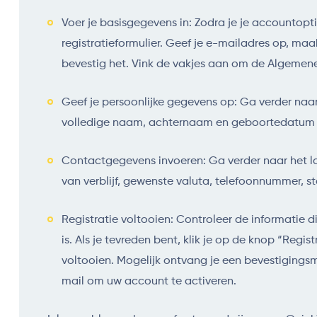
Voer je basisgegevens in: Zodra je je accountop
registratieformulier. Geef je e-mailadres op, ma
bevestig het. Vink de vakjes aan om de Algemen
Geef je persoonlijke gegevens op: Ga verder naar 
volledige naam, achternaam en geboortedatum in
Contactgegevens invoeren: Ga verder naar het laa
van verblijf, gewenste valuta, telefoonnummer, s
Registratie voltooien: Controleer de informatie d
is. Als je tevreden bent, klik je op de knop “Regi
voltooien. Mogelijk ontvang je een bevestigingsma
mail om uw account te activeren.