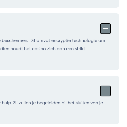
te beschermen. Dit omvat encryptie technologie om
ien houdt het casino zich aan een strikt
p. Zij zullen je begeleiden bij het sluiten van je