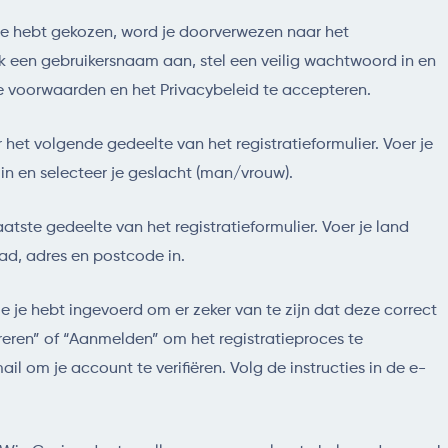
tie hebt gekozen, word je doorverwezen naar het
ak een gebruikersnaam aan, stel een veilig wachtwoord in en
e voorwaarden en het Privacybeleid te accepteren.
het volgende gedeelte van het registratieformulier. Voer je
 en selecteer je geslacht (man/vrouw).
tste gedeelte van het registratieformulier. Voer je land
tad, adres en postcode in.
ie je hebt ingevoerd om er zeker van te zijn dat deze correct
streren” of “Aanmelden” om het registratieproces te
il om je account te verifiëren. Volg de instructies in de e-