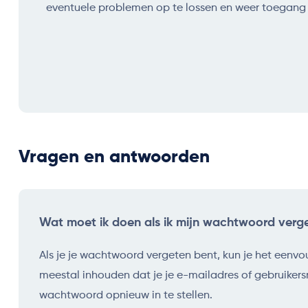
eventuele problemen op te lossen en weer toegang t
Vragen en antwoorden
Wat moet ik doen als ik mijn wachtwoord verg
Als je je wachtwoord vergeten bent, kun je het eenvo
meestal inhouden dat je je e-mailadres of gebruiker
wachtwoord opnieuw in te stellen.