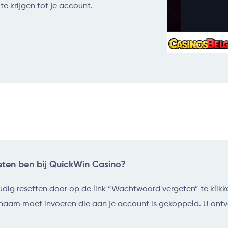
e krijgen tot je account.
eten ben bij QuickWin Casino?
udig resetten door op de link “Wachtwoord vergeten” te klikke
snaam moet invoeren die aan je account is gekoppeld. U ontv