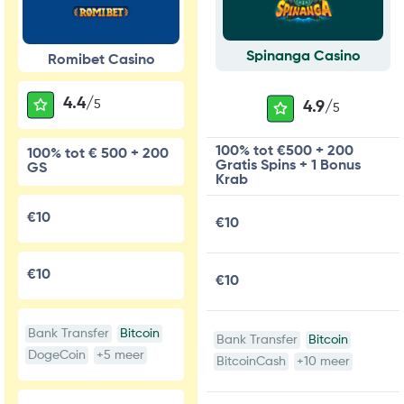
Spinanga Casino
Romibet Casino
4.4/
5
4.9/
5
100% tot €500 + 200
100% tot € 500 + 200
Gratis Spins + 1 Bonus
GS
Krab
€10
€10
€10
€10
Bank Transfer
Bitcoin
Bank Transfer
Bitcoin
DogeCoin
+5 meer
BitcoinCash
+10 meer