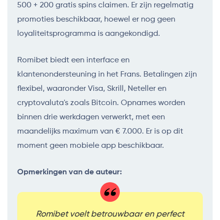
500 + 200 gratis spins claimen. Er zijn regelmatig
promoties beschikbaar, hoewel er nog geen
loyaliteitsprogramma is aangekondigd.
Romibet biedt een interface en
klantenondersteuning in het Frans. Betalingen zijn
flexibel, waaronder Visa, Skrill, Neteller en
cryptovaluta's zoals Bitcoin. Opnames worden
binnen drie werkdagen verwerkt, met een
maandelijks maximum van € 7.000. Er is op dit
moment geen mobiele app beschikbaar.
Opmerkingen van de auteur:
Romibet voelt betrouwbaar en perfect