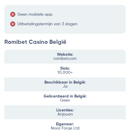
Geen mobiele app
Uitbetalingstermijn van 3 dagen
Romibet Casino België
Website:
romibet.com
Slots:
10,000+
Beschikbaar in België:
Ja
Gelicentieerd in België:
Geen
Licenties:
Anjouan
Eigenaar:
Nova Forge Ltd