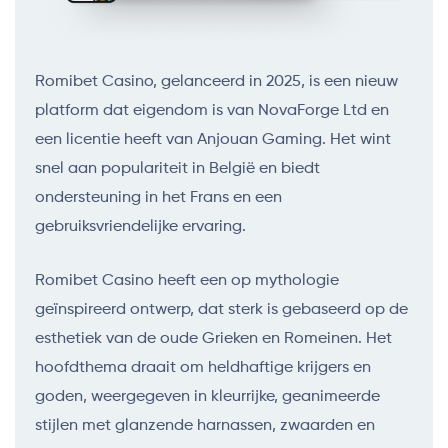
Romibet Casino, gelanceerd in 2025, is een nieuw
platform dat eigendom is van NovaForge Ltd en
een licentie heeft van Anjouan Gaming. Het wint
snel aan populariteit in België en biedt
ondersteuning in het Frans en een
gebruiksvriendelijke ervaring.
Romibet Casino heeft een op mythologie
geïnspireerd ontwerp, dat sterk is gebaseerd op de
esthetiek van de oude Grieken en Romeinen. Het
hoofdthema draait om heldhaftige krijgers en
goden, weergegeven in kleurrijke, geanimeerde
stijlen met glanzende harnassen, zwaarden en