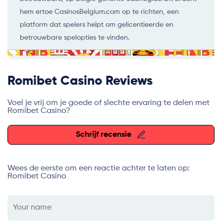
hem ertoe CasinosBelgium.com op te richten, een
platform dat spelers helpt om gelicentieerde en
betrouwbare spelopties te vinden.
Romibet Casino Reviews
Voel je vrij om je goede of slechte ervaring te delen met
Romibet Casino?
Schrijf recensie
Wees de eerste om een reactie achter te laten op:
Romibet Casino