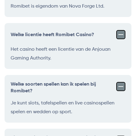
Romibet is eigendom van Nova Forge Ltd.
Welke licentie heeft Romibet Casino?
Het casino heeft een licentie van de Anjouan
Gaming Authority.
Welke soorten spellen kan ik spelen bij
Romibet?
Je kunt slots, tafelspellen en live casinospellen
spelen en wedden op sport.