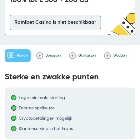
100% tot € 500 + 200 GS
Romibet Casino is niet beschikbaar
Review
Bonussen
Gokkasten
Wedden
Sterke en zwakke punten
Lage minimale storting
Enorme spelkeuze
Cryptobetalingen mogelijk
Klantenservice in het Frans