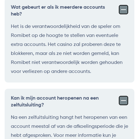
Wat gebeurt er als ik meerdere accounts
heb?
Het is de verantwoordelijkheid van de speler om
Romibet op de hoogte te stellen van eventuele
extra accounts. Het casino zal proberen deze te
blokkeren, maar als ze niet worden gemeld, kan
Romibet niet verantwoordelijk worden gehouden
voor verliezen op andere accounts.
Kan ik mijn account heropenen na een
zelfuitsluiting?
Na een zelfuitsluiting hangt het heropenen van een
account meestal af van de afkoelingsperiode die je
hebt afgesproken. Voor meer informatie kun je