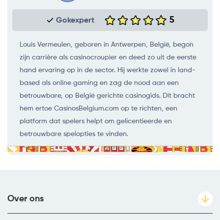
5
Gokexpert
Louis Vermeulen, geboren in Antwerpen, België, begon
zijn carrière als casinocroupier en deed zo uit de eerste
hand ervaring op in de sector. Hij werkte zowel in land-
based als online gaming en zag de nood aan een
betrouwbare, op België gerichte casinogids. Dit bracht
hem ertoe CasinosBelgium.com op te richten, een
platform dat spelers helpt om gelicentieerde en
betrouwbare spelopties te vinden.
Over ons