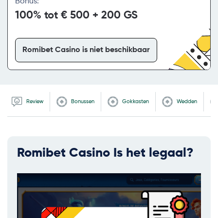
Bonus:
100% tot € 500 + 200 GS
Romibet Casino is niet beschikbaar
Review
Bonussen
Gokkasten
Wedden
Romibet Casino Is het legaal?