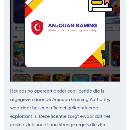
Het casino opereert onder een licentie die is
afgegeven door de Anjouan Gaming Authority,
waardoor het een officieel gelicentieerde
exploitant is. Deze licentie zorgt ervoor dat het
casino zich houdt aan strenge regels die zijn