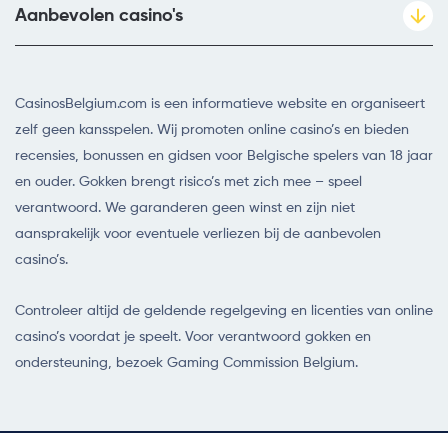
Aanbevolen casino's
CasinosBelgium.com is een informatieve website en organiseert
zelf geen kansspelen. Wij promoten online casino’s en bieden
recensies, bonussen en gidsen voor Belgische spelers van 18 jaar
en ouder. Gokken brengt risico’s met zich mee – speel
verantwoord. We garanderen geen winst en zijn niet
aansprakelijk voor eventuele verliezen bij de aanbevolen
casino’s.
Controleer altijd de geldende regelgeving en licenties van online
casino’s voordat je speelt. Voor verantwoord gokken en
ondersteuning, bezoek Gaming Commission Belgium.