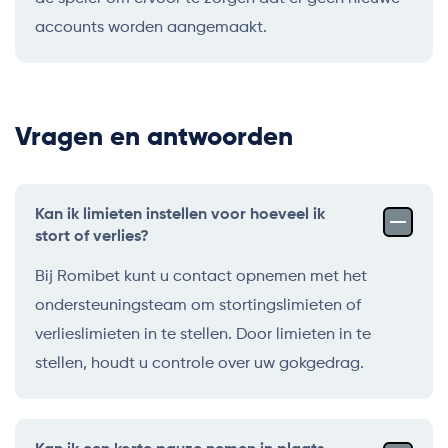
accounts worden aangemaakt.
Vragen en antwoorden
Kan ik limieten instellen voor hoeveel ik
stort of verlies?
Bij Romibet kunt u contact opnemen met het
ondersteuningsteam om stortingslimieten of
verlieslimieten in te stellen. Door limieten in te
stellen, houdt u controle over uw gokgedrag.