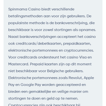
Spinmama Casino biedt verschillende
betalingsmethoden aan voor zijn gebruikers. De
populairste methode is de bankoverschrijving, die
beschikbaar is voor zowel stortingen als opnames.
Naast bankoverschrijvingen accepteert het casino
ook creditcards/debetkaarten, prepaidkaarten,
elektronische portemonnees en cryptocurrencies.
Voor creditcards ondersteunt het casino Visa en
Mastercard. Prepaid kaarten zijn op dit moment
niet beschikbaar voor Belgische gebruikers.
Elektronische portemonnees zoals Revolut, Apple
Pay en Google Pay worden geaccepteerd en
bieden een gemakkelijke en veilige manier om
stortingen te doen en geld op te nemen.
Cryptocurrencies zijn ook beschikbaar bij