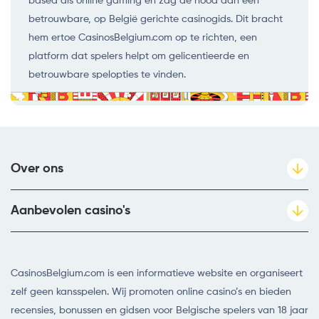
based als online gaming en zag de nood aan een
betrouwbare, op België gerichte casinogids. Dit bracht
hem ertoe CasinosBelgium.com op te richten, een
platform dat spelers helpt om gelicentieerde en
betrouwbare spelopties te vinden.
Over ons
Aanbevolen casino's
CasinosBelgium.com is een informatieve website en organiseert
zelf geen kansspelen. Wij promoten online casino’s en bieden
recensies, bonussen en gidsen voor Belgische spelers van 18 jaar