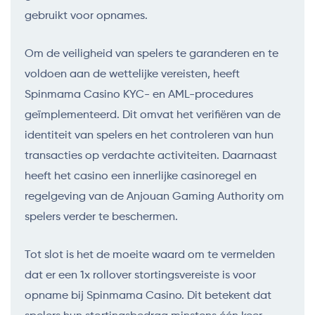
gebruikt voor opnames.
Om de veiligheid van spelers te garanderen en te
voldoen aan de wettelijke vereisten, heeft
Spinmama Casino KYC- en AML-procedures
geïmplementeerd. Dit omvat het verifiëren van de
identiteit van spelers en het controleren van hun
transacties op verdachte activiteiten. Daarnaast
heeft het casino een innerlijke casinoregel en
regelgeving van de Anjouan Gaming Authority om
spelers verder te beschermen.
Tot slot is het de moeite waard om te vermelden
dat er een 1x rollover stortingsvereiste is voor
opname bij Spinmama Casino. Dit betekent dat