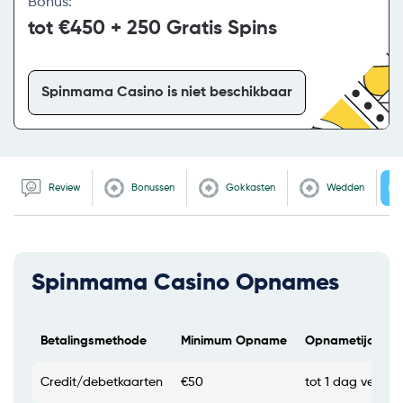
Bonus:
tot €450 + 250 Gratis Spins
Spinmama Casino is niet beschikbaar
Review
Bonussen
Gokkasten
Wedden
Spinmama Casino Opnames
Betalingsmethode
Minimum Opname
Opnametijd
Credit/debetkaarten
€50
tot 1 dag verwer