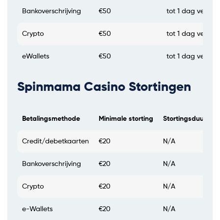
Bankoverschrijving
€50
tot 1 dag verwer
Crypto
€50
tot 1 dag verwer
eWallets
€50
tot 1 dag verwer
Spinmama Casino Stortingen
Betalingsmethode
Minimale storting
Stortingsduur
S
Credit/debetkaarten
€20
N/A
€
Bankoverschrijving
€20
N/A
€
Crypto
€20
N/A
€
e-Wallets
€20
N/A
€