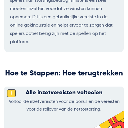
spelers hun stortingsbedrag minstens één keer
moeten inzetten voordat ze winsten kunnen
opnemen. Dit is een gebruikelijke vereiste in de
online gokindustrie en helpt ervoor te zorgen dat
spelers actief bezig zijn met de spellen op het
platform.
Hoe te Stappen: Hoe terugtrekken
Alle inzetvereisten voltooien
1
Voltooi de inzetvereisten voor de bonus en de vereisten
voor de rollover van de nettostorting.