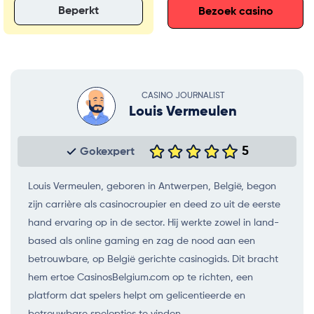
Beperkt
Bezoek casino
CASINO JOURNALIST
Louis Vermeulen
5
Gokexpert
Louis Vermeulen, geboren in Antwerpen, België, begon
zijn carrière als casinocroupier en deed zo uit de eerste
hand ervaring op in de sector. Hij werkte zowel in land-
based als online gaming en zag de nood aan een
betrouwbare, op België gerichte casinogids. Dit bracht
hem ertoe CasinosBelgium.com op te richten, een
platform dat spelers helpt om gelicentieerde en