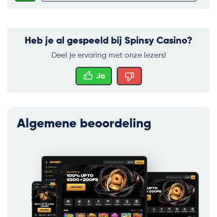
Heb je al gespeeld bij Spinsy Casino?
Deel je ervaring met onze lezers!
Ja
Algemene beoordeling