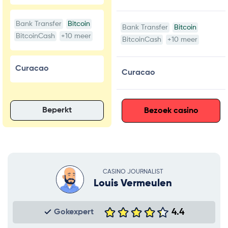
Bank Transfer
Bitcoin
Bank Transfer
Bitcoin
BitcoinCash
+10 meer
BitcoinCash
+10 meer
Curacao
Curacao
Beperkt
Bezoek casino
CASINO JOURNALIST
Louis Vermeulen
4.4
Gokexpert