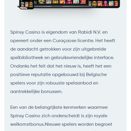
Spinsy Casino is eigendom van Rabidi N.V. en
opereert onder een Curaçaose licentie. Het heeft
de aandacht getrokken voor zijn uitgebreide
spelbibliotheek en gebruiksvriendelijke interface.
Ondanks het feit dat het nieuw is, heeft het een
positieve reputatie opgebouwd bij Belgische
spelers voor zijn robuuste spelaanbod en
aantrekkelijke bonussen.
Een van de belangrijkste kenmerken waarmee
Spinsy Casino zich onderscheidt is zijn royale
welkomstbonus.Nieuwe spelers worden begroet