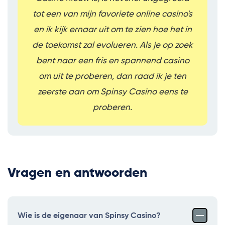
tot een van mijn favoriete online casino's
en ik kijk ernaar uit om te zien hoe het in
de toekomst zal evolueren. Als je op zoek
bent naar een fris en spannend casino
om uit te proberen, dan raad ik je ten
zeerste aan om Spinsy Casino eens te
proberen.
Vragen en antwoorden
Wie is de eigenaar van Spinsy Casino?