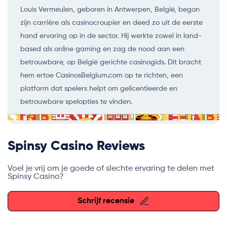
Louis Vermeulen, geboren in Antwerpen, België, begon
zijn carrière als casinocroupier en deed zo uit de eerste
hand ervaring op in de sector. Hij werkte zowel in land-
based als online gaming en zag de nood aan een
betrouwbare, op België gerichte casinogids. Dit bracht
hem ertoe CasinosBelgium.com op te richten, een
platform dat spelers helpt om gelicentieerde en
betrouwbare spelopties te vinden.
Spinsy Casino Reviews
Voel je vrij om je goede of slechte ervaring te delen met
Spinsy Casino?
Schrijf recensie