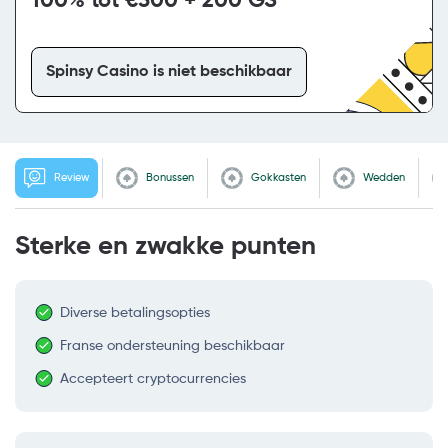
100% tot €500 + 200 GS
Spinsy Casino is niet beschikbaar
Review
Bonussen
Gokkasten
Wedden
Sterke en zwakke punten
Diverse betalingsopties
Franse ondersteuning beschikbaar
Accepteert cryptocurrencies