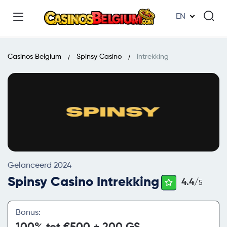
EN
Casinos Belgium
Spinsy Casino
Intrekking
Gelanceerd 2024
Spinsy Casino Intrekking
4.4/
5
Bonus: