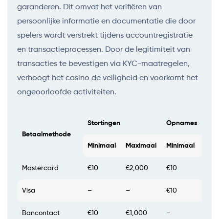
garanderen. Dit omvat het verifiëren van
persoonlijke informatie en documentatie die door
spelers wordt verstrekt tijdens accountregistratie
en transactieprocessen. Door de legitimiteit van
transacties te bevestigen via KYC-maatregelen,
verhoogt het casino de veiligheid en voorkomt het
ongeoorloofde activiteiten.
Stortingen
Opnames
Betaalmethode
Minimaal
Maximaal
Minimaal
Max
Mastercard
€10
€2,000
€10
€3,
Visa
–
–
€10
€3,
Bancontact
€10
€1,000
–
–