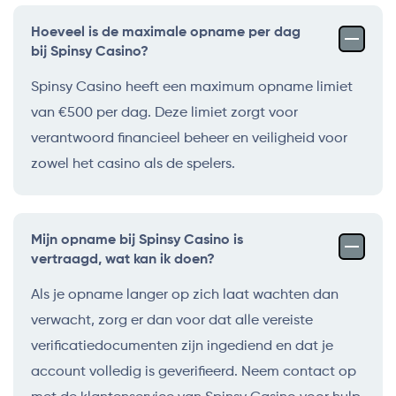
Hoeveel is de maximale opname per dag
bij Spinsy Casino?
Spinsy Casino heeft een maximum opname limiet
van €500 per dag. Deze limiet zorgt voor
verantwoord financieel beheer en veiligheid voor
zowel het casino als de spelers.
Mijn opname bij Spinsy Casino is
vertraagd, wat kan ik doen?
Als je opname langer op zich laat wachten dan
verwacht, zorg er dan voor dat alle vereiste
verificatiedocumenten zijn ingediend en dat je
account volledig is geverifieerd. Neem contact op