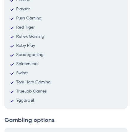
PG Soft
Playson
Push Gaming
Red Tiger
Reflex Gaming
Ruby Play
Spadegaming
Spinomenal
Swintt
Tom Horn Gaming
TrueLab Games
Yggdrasil
Gambling options