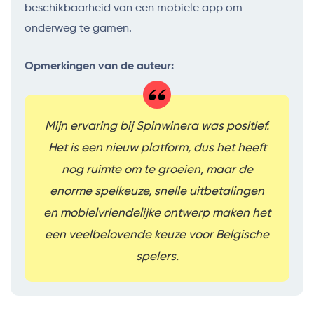
beschikbaarheid van een mobiele app om
onderweg te gamen.
Opmerkingen van de auteur:
Mijn ervaring bij Spinwinera was positief.
Het is een nieuw platform, dus het heeft
nog ruimte om te groeien, maar de
enorme spelkeuze, snelle uitbetalingen
en mobielvriendelijke ontwerp maken het
een veelbelovende keuze voor Belgische
spelers.