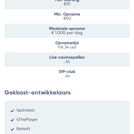
Min. Storting
€10
Min. Opname
€50
Maximale opname
€ 1.000 per dag
Opnametijd
Tot 24 uur
Live casinospellen
Ja
VIP-club
Ja
Gokkast-ontwikkelaars
1spin4win
4ThePlayer
Betsoft