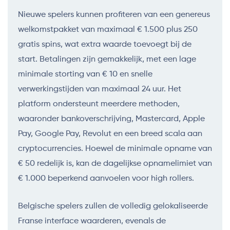
Nieuwe spelers kunnen profiteren van een genereus
welkomstpakket van maximaal € 1.500 plus 250
gratis spins, wat extra waarde toevoegt bij de
start. Betalingen zijn gemakkelijk, met een lage
minimale storting van € 10 en snelle
verwerkingstijden van maximaal 24 uur. Het
platform ondersteunt meerdere methoden,
waaronder bankoverschrijving, Mastercard, Apple
Pay, Google Pay, Revolut en een breed scala aan
cryptocurrencies. Hoewel de minimale opname van
€ 50 redelijk is, kan de dagelijkse opnamelimiet van
€ 1.000 beperkend aanvoelen voor high rollers.
Belgische spelers zullen de volledig gelokaliseerde
Franse interface waarderen, evenals de