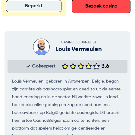
Beperkt
Bezoek casino
CASINO JOURNALIST
Louis Vermeulen
3.6
Gokexpert
Louis Vermeulen, geboren in Antwerpen, België, begon
zijn carrière als casinocroupier en deed zo uit de eerste
hand ervaring op in de sector. Hij werkte zowel in land-
based als online gaming en zag de nood aan een
betrouwbare, op België gerichte casinogids. Dit bracht
hem ertoe CasinosBelgium.com op te richten, een
platform dat spelers helpt om gelicentieerde en