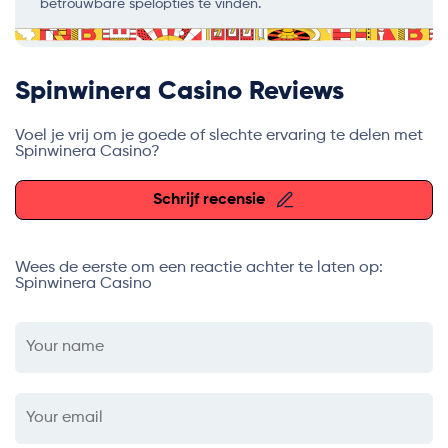
betrouwbare spelopties te vinden.
Spinwinera Casino Reviews
Voel je vrij om je goede of slechte ervaring te delen met
Spinwinera Casino?
Schrijf recensie
Wees de eerste om een reactie achter te laten op:
Spinwinera Casino