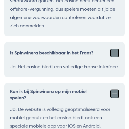
verantwoord gokken. Het casino heeft echter een
offshore-vergunning, dus spelers moeten altijd de
algemene voorwaarden controleren voordat ze
zich aanmelden.
Is Spinwinera beschikbaar in het Frans?
Ja. Het casino biedt een volledige Franse interface.
Kan ik bij Spinwinera op mijn mobiel
spelen?
Ja. De website is volledig geoptimaliseerd voor
mobiel gebruik en het casino biedt ook een
speciale mobiele app voor iOS en Android.