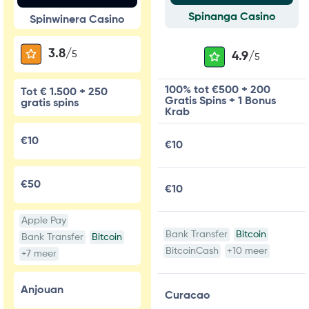
Spinanga Casino
Spinwinera Casino
3.8/
5
4.9/
5
100% tot €500 + 200
Tot € 1.500 + 250
Gratis Spins + 1 Bonus
gratis spins
Krab
€10
€10
€50
€10
Apple Pay
Bank Transfer
Bitcoin
Bank Transfer
Bitcoin
BitcoinCash
+10 meer
+7 meer
Anjouan
Curacao