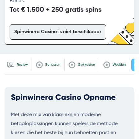
Bonus:
Tot € 1.500 + 250 gratis spins
Spinwinera Casino is niet beschikbaar
Review
Bonussen
Gokkasten
Wedden
Spinwinera Casino Opname
Met deze mix van klassieke en moderne
betaaloplossingen kunnen spelers de methode
kiezen die het beste bij hun behoeften past en