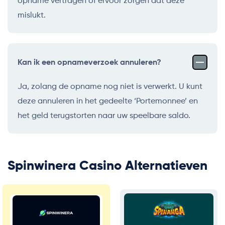
opname vertragen of ervoor zorgen dat deze
mislukt.
Kan ik een opnameverzoek annuleren?
Ja, zolang de opname nog niet is verwerkt. U kunt
deze annuleren in het gedeelte ‘Portemonnee’ en
het geld terugstorten naar uw speelbare saldo.
Spinwinera Casino Alternatieven