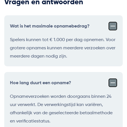
Vragen en antwoorden
Wat is het maximale opnamebedrag?
Spelers kunnen tot € 1.000 per dag opnemen. Voor
grotere opnames kunnen meerdere verzoeken over
meerdere dagen nodig zijn.
Hoe lang duurt een opname?
Opnameverzoeken worden doorgaans binnen 24
uur verwerkt. De verwerkingstijd kan variëren,
afhankelijk van de geselecteerde betaalmethode
en verificatiestatus.