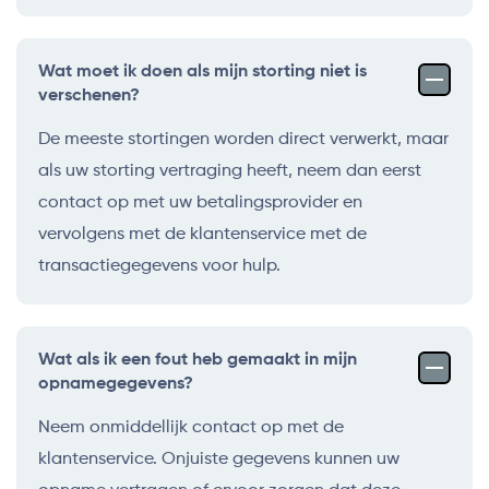
Wat moet ik doen als mijn storting niet is
verschenen?
De meeste stortingen worden direct verwerkt, maar
als uw storting vertraging heeft, neem dan eerst
contact op met uw betalingsprovider en
vervolgens met de klantenservice met de
transactiegegevens voor hulp.
Wat als ik een fout heb gemaakt in mijn
opnamegegevens?
Neem onmiddellijk contact op met de
klantenservice. Onjuiste gegevens kunnen uw