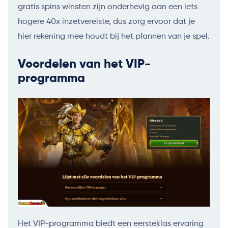
gratis spins winsten zijn onderhevig aan een iets
hogere 40x inzetvereiste, dus zorg ervoor dat je
hier rekening mee houdt bij het plannen van je spel.
Voordelen van het VIP-
programma
Het VIP-programma biedt een eersteklas ervaring