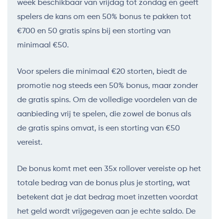
week beschikbaar van vrijdag tot zondag en geeft
spelers de kans om een 50% bonus te pakken tot
€700 en 50 gratis spins bij een storting van
minimaal €50.
Voor spelers die minimaal €20 storten, biedt de
promotie nog steeds een 50% bonus, maar zonder
de gratis spins. Om de volledige voordelen van de
aanbieding vrij te spelen, die zowel de bonus als
de gratis spins omvat, is een storting van €50
vereist.
De bonus komt met een 35x rollover vereiste op het
totale bedrag van de bonus plus je storting, wat
betekent dat je dat bedrag moet inzetten voordat
het geld wordt vrijgegeven aan je echte saldo. De