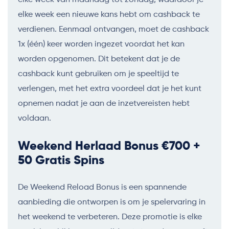
elke week van maandag tot zondag, waardoor je
elke week een nieuwe kans hebt om cashback te
verdienen. Eenmaal ontvangen, moet de cashback
1x (één) keer worden ingezet voordat het kan
worden opgenomen. Dit betekent dat je de
cashback kunt gebruiken om je speeltijd te
verlengen, met het extra voordeel dat je het kunt
opnemen nadat je aan de inzetvereisten hebt
voldaan.
Weekend Herlaad Bonus €700 +
50 Gratis Spins
De Weekend Reload Bonus is een spannende
aanbieding die ontworpen is om je spelervaring in
het weekend te verbeteren. Deze promotie is elke