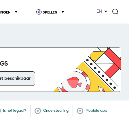
EN
INGEN
SPELLEN
 GS
iet beschikbaar
Is het legaal?
Ondersteuning
Mobiele app