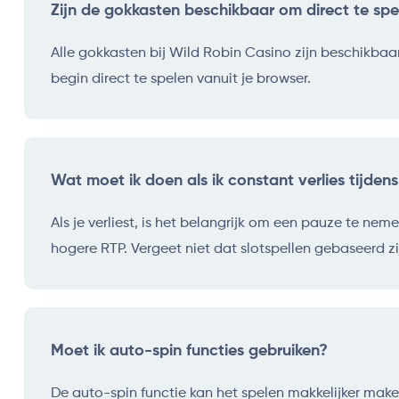
Zijn de gokkasten beschikbaar om direct te sp
Alle gokkasten bij Wild Robin Casino zijn beschikba
begin direct te spelen vanuit je browser.
Wat moet ik doen als ik constant verlies tijden
Als je verliest, is het belangrijk om een pauze te n
hogere RTP. Vergeet niet dat slotspellen gebaseerd zi
Moet ik auto-spin functies gebruiken?
De auto-spin functie kan het spelen makkelijker maken,