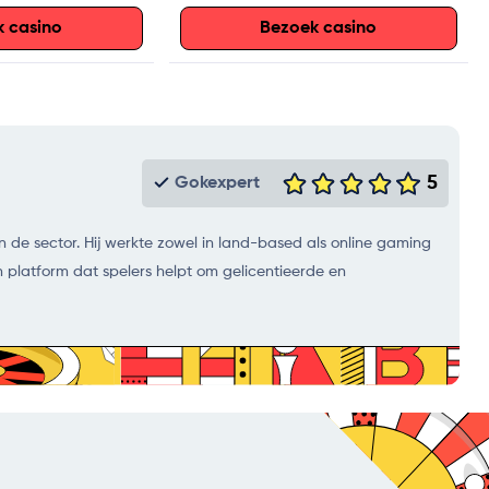
 casino
Bezoek casino
5
Gokexpert
n de sector. Hij werkte zowel in land-based als online gaming
 platform dat spelers helpt om gelicentieerde en