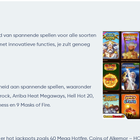
d van spannende spellen voor alle soorten
 met innovatieve functies, je zult genoeg
nheid aan spannende spellen, waaronder
arock, Arriba Heat Megaways, Hell Hot 20,
ess en 9 Masks of Fire.
jn er hot jackpots zoals 40 Mega Hotfire, Coins of Alkemor –