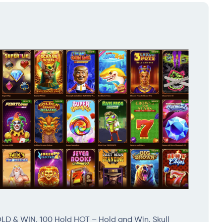
 HOLD & WIN, 100 Hold HOT – Hold and Win, Skull