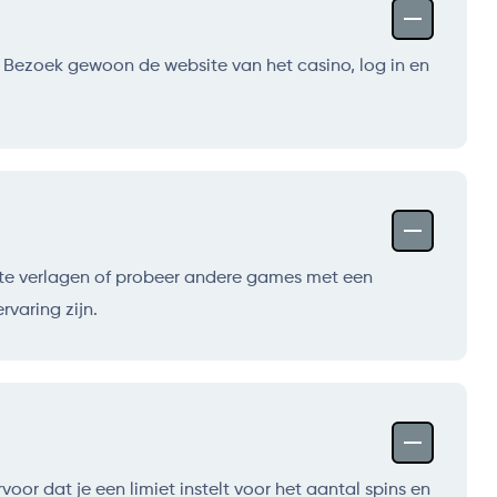
. Bezoek gewoon de website van het casino, log in en
et te verlagen of probeer andere games met een
varing zijn.
oor dat je een limiet instelt voor het aantal spins en