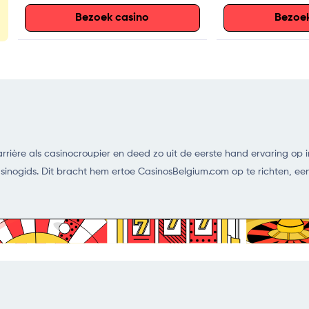
Bezoek casino
Bezoek
rrière als casinocroupier en deed zo uit de eerste hand ervaring op i
nogids. Dit bracht hem ertoe CasinosBelgium.com op te richten, een