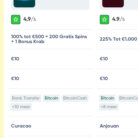
4.9/
4.9/
5
5
100% tot €500 + 200 Gratis Spins
225% Tot €1.000
+ 1 Bonus Krab
€10
€10
€10
€10
Bank Transfer
Bitcoin
BitcoinCash
Bitcoin
BitcoinC
+10 meer
+8 meer
Curacao
Anjouan