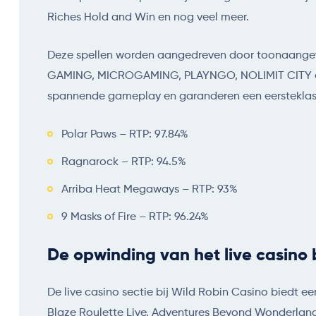
Riches Hold and Win en nog veel meer.
Deze spellen worden aangedreven door toonaange
GAMING, MICROGAMING, PLAYNGO, NOLIMIT CITY en v
spannende gameplay en garanderen een eersteklas s
Polar Paws – RTP: 97.84%
Ragnarock – RTP: 94.5%
Arriba Heat Megaways – RTP: 93%
9 Masks of Fire – RTP: 96.24%
De opwinding van het live casino b
De live casino sectie bij Wild Robin Casino biedt 
Blaze Roulette Live, Adventures Beyond Wonderland 