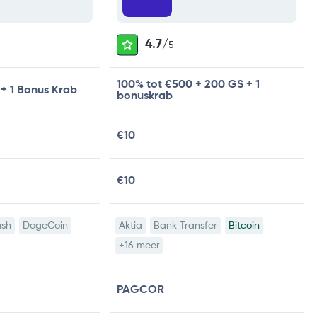
4.7/
5
100% tot €500 + 200 GS + 1
 + 1 Bonus Krab
bonuskrab
€10
€10
ash
DogeCoin
Aktia
Bank Transfer
Bitcoin
+16 meer
PAGCOR