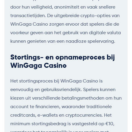
door hun veiligheid, anonimiteit en vaak snellere
transactietijden. De uitgebreide crypto-opties van
WinGaga Casino zorgen ervoor dat spelers die de
voorkeur geven aan het gebruik van digitale valuta
kunnen genieten van een naadloze spelervaring.
Stortings- en opnameproces bij
WinGaga Casino
Het stortingsproces bij WinGaga Casino is
eenvoudig en gebruiksvriendelijk. Spelers kunnen
kiezen uit verschillende betalingsmethoden om hun
account te financieren, waaronder traditionele
creditcards, e-wallets en cryptocurrencies. Het
minimum stortingsbedrag is vastgesteld op €10,