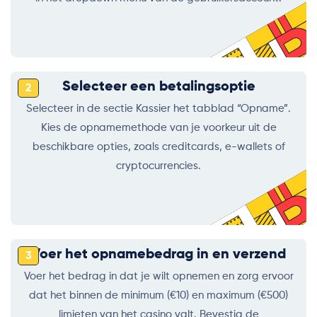
Selecteer een betalingsoptie
2
Selecteer in de sectie Kassier het tabblad “Opname”.
Kies de opnamemethode van je voorkeur uit de
beschikbare opties, zoals creditcards, e-wallets of
cryptocurrencies.
Voer het opnamebedrag in en verzend
3
Voer het bedrag in dat je wilt opnemen en zorg ervoor
dat het binnen de minimum (€10) en maximum (€500)
limieten van het casino valt. Bevestig de