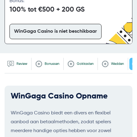
Bonus:
100% tot €500 + 200 GS
WinGaga Casino is niet beschikbaar
Review
Bonussen
Gokkasten
Wedden
WinGaga Casino Opname
WinGaga Casino biedt een divers en flexibel
aanbod aan betaalmethoden, zodat spelers
meerdere handige opties hebben voor zowel