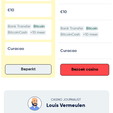
€10
€10
Bank Transfer
Bitcoin
Bank Transfer
Bitcoin
BitcoinCash
+10 meer
BitcoinCash
+10 meer
Curacao
Curacao
Beperkt
Bezoek casino
CASINO JOURNALIST
Louis Vermeulen