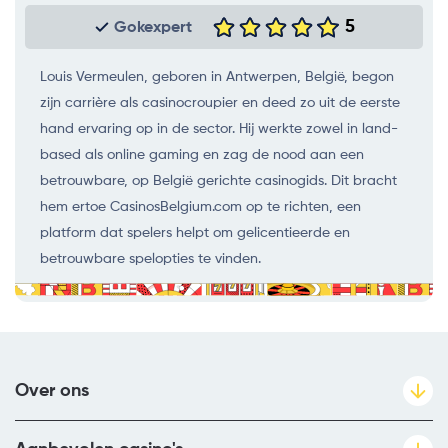
5
Gokexpert
Louis Vermeulen, geboren in Antwerpen, België, begon
zijn carrière als casinocroupier en deed zo uit de eerste
hand ervaring op in de sector. Hij werkte zowel in land-
based als online gaming en zag de nood aan een
betrouwbare, op België gerichte casinogids. Dit bracht
hem ertoe CasinosBelgium.com op te richten, een
platform dat spelers helpt om gelicentieerde en
betrouwbare spelopties te vinden.
Over ons