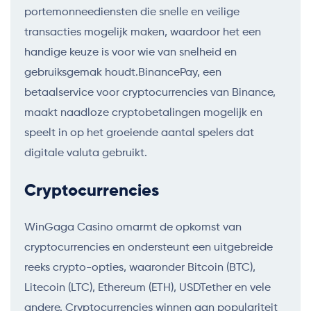
portemonneediensten die snelle en veilige
transacties mogelijk maken, waardoor het een
handige keuze is voor wie van snelheid en
gebruiksgemak houdt.BinancePay, een
betaalservice voor cryptocurrencies van Binance,
maakt naadloze cryptobetalingen mogelijk en
speelt in op het groeiende aantal spelers dat
digitale valuta gebruikt.
Cryptocurrencies
WinGaga Casino omarmt de opkomst van
cryptocurrencies en ondersteunt een uitgebreide
reeks crypto-opties, waaronder Bitcoin (BTC),
Litecoin (LTC), Ethereum (ETH), USDTether en vele
andere. Cryptocurrencies winnen aan populariteit