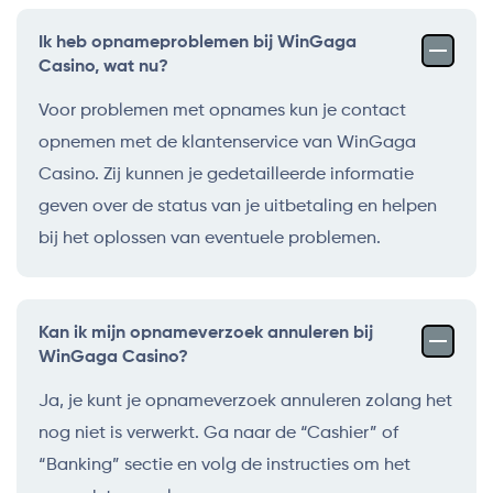
Ik heb opnameproblemen bij WinGaga
Casino, wat nu?
Voor problemen met opnames kun je contact
opnemen met de klantenservice van WinGaga
Casino. Zij kunnen je gedetailleerde informatie
geven over de status van je uitbetaling en helpen
bij het oplossen van eventuele problemen.
Kan ik mijn opnameverzoek annuleren bij
WinGaga Casino?
Ja, je kunt je opnameverzoek annuleren zolang het
nog niet is verwerkt. Ga naar de “Cashier” of
“Banking” sectie en volg de instructies om het