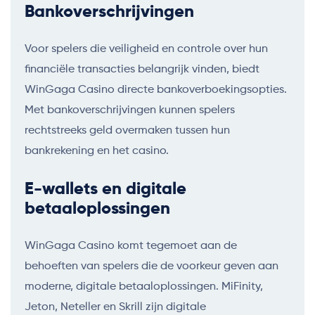
Bankoverschrijvingen
Voor spelers die veiligheid en controle over hun
financiële transacties belangrijk vinden, biedt
WinGaga Casino directe bankoverboekingsopties.
Met bankoverschrijvingen kunnen spelers
rechtstreeks geld overmaken tussen hun
bankrekening en het casino.
E-wallets en digitale
betaaloplossingen
WinGaga Casino komt tegemoet aan de
behoeften van spelers die de voorkeur geven aan
moderne, digitale betaaloplossingen. MiFinity,
Jeton, Neteller en Skrill zijn digitale