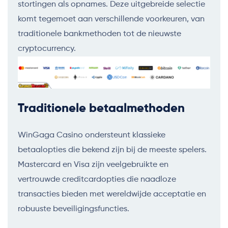
stortingen als opnames. Deze uitgebreide selectie
komt tegemoet aan verschillende voorkeuren, van
traditionele bankmethoden tot de nieuwste
cryptocurrency.
Traditionele betaalmethoden
WinGaga Casino ondersteunt klassieke
betaalopties die bekend zijn bij de meeste spelers.
Mastercard en Visa zijn veelgebruikte en
vertrouwde creditcardopties die naadloze
transacties bieden met wereldwijde acceptatie en
robuuste beveiligingsfuncties.