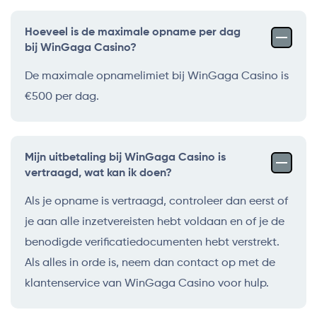
Hoeveel is de maximale opname per dag
bij WinGaga Casino?
De maximale opnamelimiet bij WinGaga Casino is
€500 per dag.
Mijn uitbetaling bij WinGaga Casino is
vertraagd, wat kan ik doen?
Als je opname is vertraagd, controleer dan eerst of
je aan alle inzetvereisten hebt voldaan en of je de
benodigde verificatiedocumenten hebt verstrekt.
Als alles in orde is, neem dan contact op met de
klantenservice van WinGaga Casino voor hulp.