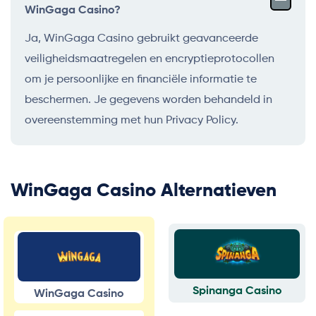
WinGaga Casino?
Ja, WinGaga Casino gebruikt geavanceerde
veiligheidsmaatregelen en encryptieprotocollen
om je persoonlijke en financiële informatie te
beschermen. Je gegevens worden behandeld in
overeenstemming met hun Privacy Policy.
WinGaga Casino Alternatieven
Spinanga Casino
WinGaga Casino