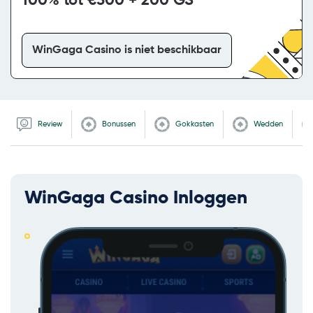
100% tot €500 + 200 GS
WinGaga Casino is niet beschikbaar
Review
Bonussen
Gokkasten
Wedden
WinGaga Casino Inloggen