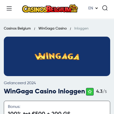
EN
Casinos Belgium
WinGaga Casino
Inloggen
Gelanceerd 2024
WinGaga Casino Inloggen
4.3/
5
Bonus: