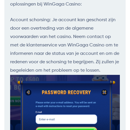
oplossingen bij WinGaga Casino:
Account schorsing: Je account kan geschorst zijn
door een overtreding van de algemene
voorwaarden van het casino. Neem contact op
met de klantenservice van WinGaga Casino om te
informeren naar de status van je account en om de
redenen voor de schorsing te begrijpen. Zij zullen je
begeleiden om het probleem op te lossen.