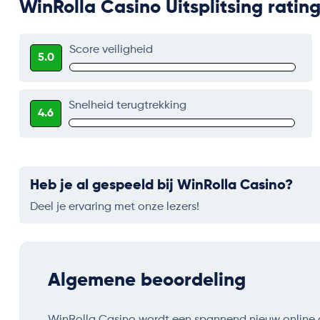
WinRolla Casino Uitsplitsing ratin
Score veiligheid
5.0
Snelheid terugtrekking
4.6
Heb je al gespeeld bij WinRolla Casino?
Deel je ervaring met onze lezers!
Algemene beoordeling