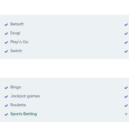
Betsoft
Ezugi
Play’n Go
Swintt
Bingo
Jackpot games
Roulette
Sports Betting