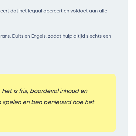
rt dat het legaal opereert en voldoet aan alle
ns, Duits en Engels, zodat hulp altijd slechts een
Het is fris, boordevol inhoud en
en spelen en ben benieuwd hoe het