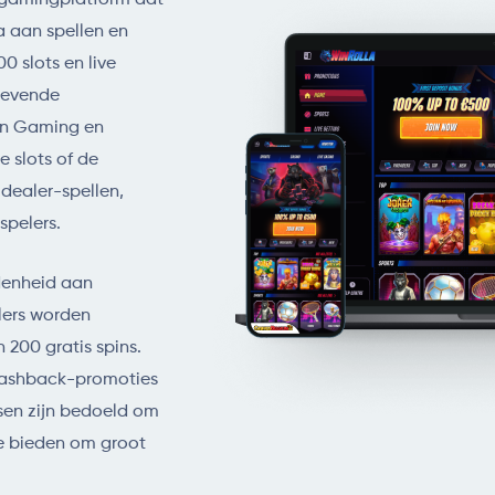
 gamingplatform dat
a aan spellen en
0 slots en live
gevende
ion Gaming en
 slots of de
 dealer-spellen,
spelers.
denheid aan
lers worden
200 gratis spins.
 cashback-promoties
sen zijn bedoeld om
te bieden om groot