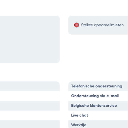
Strikte opnamelimieten
Telefonische ondersteuning
Ondersteuning via e-mail
Belgische klantenservice
Live chat
Werktijd