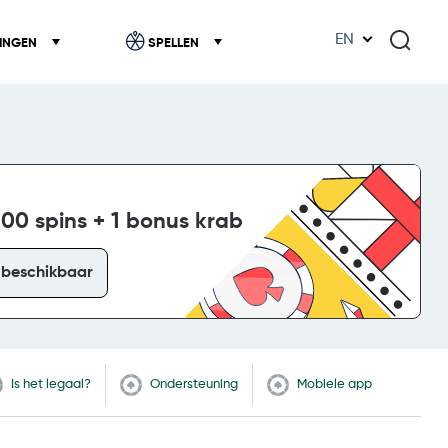
EN
INGEN
SPELLEN
200 spins + 1 bonus krab
t beschikbaar
Is het legaal?
Ondersteuning
Mobiele app