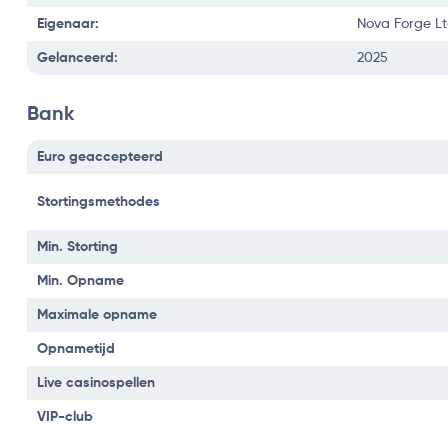
Eigenaar:
Nova Forge L
Gelanceerd:
2025
Bank
Euro geaccepteerd
Stortingsmethodes
Min. Storting
Min. Opname
Maximale opname
Opnametijd
Live casinospellen
VIP-club