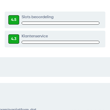
g
Slots beoordeling
4.5
Klantenservice
4.3