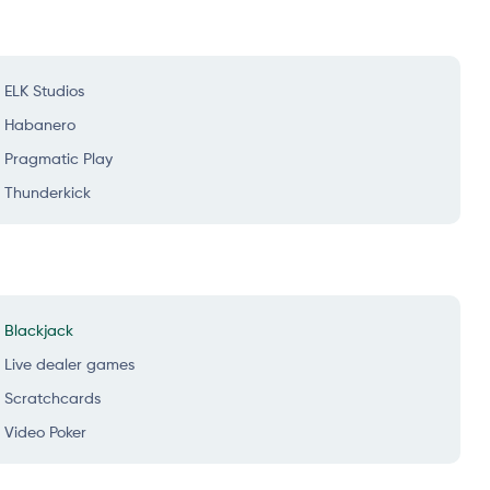
ELK Studios
Habanero
Pragmatic Play
Thunderkick
Blackjack
Live dealer games
Scratchcards
Video Poker