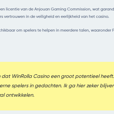
en licentie van de Anjouan Gaming Commission, wat garandee
s vertrouwen in de veiligheid en eerlijkheid van het casino.
ikbaar om spelers te helpen in meerdere talen, waaronder Fra
dat WinRolla Casino een groot potentieel heeft. 
ne spelers in gedachten. Ik ga hier zeker blijv
al ontwikkelen.