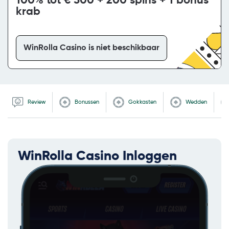
100% tot € 500 + 200 spins + 1 bonus
krab
WinRolla Casino is niet beschikbaar
Review
Bonussen
Gokkasten
Wedden
WinRolla Casino Inloggen