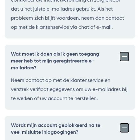
controleer uw internetverbinding en zorg ervoor
dat u het juiste e-mailadres gebruikt. Als het
probleem zich blijft voordoen, neem dan contact
op met de klantenservice via chat of e-mail.
Wat moet ik doen als ik geen toegang
meer heb tot mijn geregistreerde e-
mailadres?
Neem contact op met de klantenservice en
verstrek verificatiegegevens om uw e-mailadres bij
te werken of uw account te herstellen.
Wordt mijn account geblokkeerd na te
veel mislukte inlogpogingen?