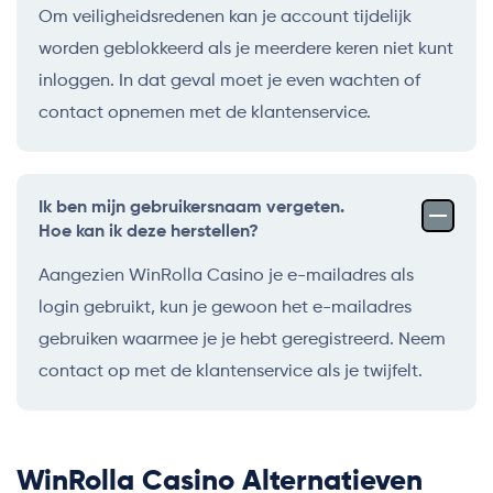
Om veiligheidsredenen kan je account tijdelijk
worden geblokkeerd als je meerdere keren niet kunt
inloggen. In dat geval moet je even wachten of
contact opnemen met de klantenservice.
Ik ben mijn gebruikersnaam vergeten.
Hoe kan ik deze herstellen?
Aangezien WinRolla Casino je e-mailadres als
login gebruikt, kun je gewoon het e-mailadres
gebruiken waarmee je je hebt geregistreerd. Neem
contact op met de klantenservice als je twijfelt.
WinRolla Casino Alternatieven