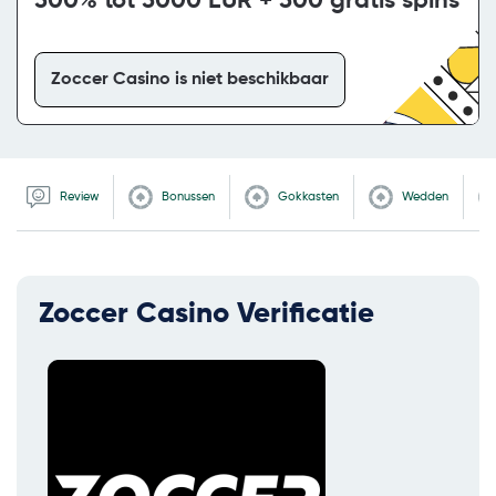
300% tot 3000 EUR + 300 gratis spins
Zoccer Casino is niet beschikbaar
Review
Bonussen
Gokkasten
Wedden
Zoccer Casino Verificatie