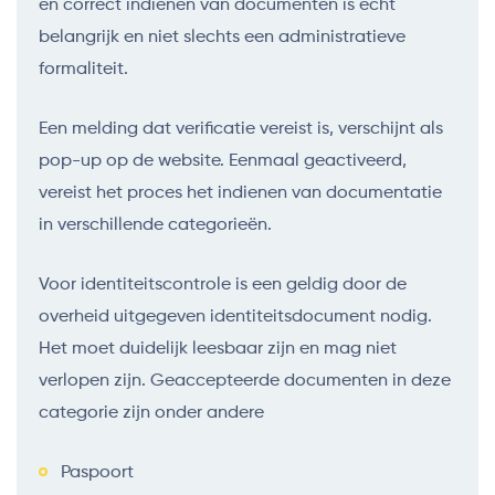
en correct indienen van documenten is echt
belangrijk en niet slechts een administratieve
formaliteit.
Een melding dat verificatie vereist is, verschijnt als
pop-up op de website. Eenmaal geactiveerd,
vereist het proces het indienen van documentatie
in verschillende categorieën.
Voor identiteitscontrole is een geldig door de
overheid uitgegeven identiteitsdocument nodig.
Het moet duidelijk leesbaar zijn en mag niet
verlopen zijn. Geaccepteerde documenten in deze
categorie zijn onder andere
Paspoort