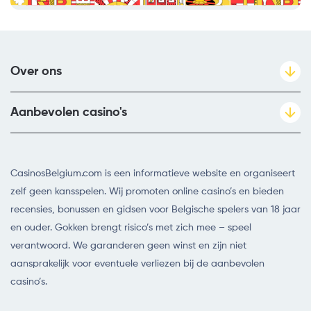
Over ons
Aanbevolen casino's
CasinosBelgium.com is een informatieve website en organiseert
zelf geen kansspelen. Wij promoten online casino’s en bieden
recensies, bonussen en gidsen voor Belgische spelers van 18 jaar
en ouder. Gokken brengt risico’s met zich mee – speel
verantwoord. We garanderen geen winst en zijn niet
aansprakelijk voor eventuele verliezen bij de aanbevolen
casino’s.