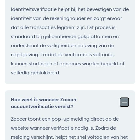
Identiteitsverificatie helpt bij het bevestigen van de
identiteit van de rekeninghouder en zorgt ervoor
dat alle transacties legitiem zijn. Dit proces is
standaard bij gelicentieerde gokplatformen en
ondersteunt de veiligheid en naleving van de
regelgeving. Totdat de verificatie is voltooid,
kunnen stortingen of opnames worden beperkt of
volledig geblokkeerd.
Hoe weet ik wanneer Zoccer
accountverificatie vereist?
Zoccer toont een pop-up melding direct op de
website wanneer verificatie nodig is. Zodra de
melding verschijnt, helpt het snel voltooien van het