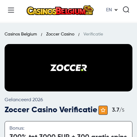
EN
Casinos Belgium
Zoccer Casino
Verificatie
Gelanceerd 2026
Zoccer Casino Verificatie
3.7/
5
Bonus: