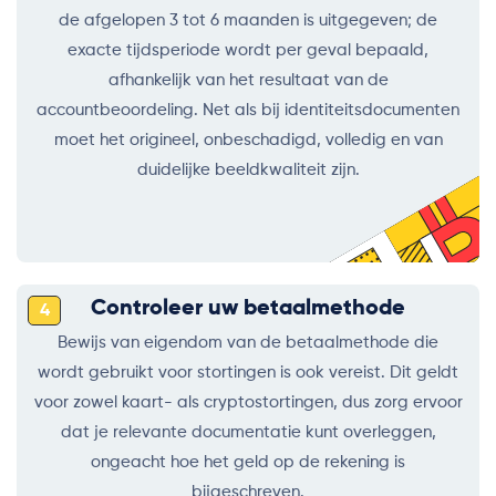
de afgelopen 3 tot 6 maanden is uitgegeven; de
exacte tijdsperiode wordt per geval bepaald,
afhankelijk van het resultaat van de
accountbeoordeling. Net als bij identiteitsdocumenten
moet het origineel, onbeschadigd, volledig en van
duidelijke beeldkwaliteit zijn.
Controleer uw betaalmethode
4
Bewijs van eigendom van de betaalmethode die
wordt gebruikt voor stortingen is ook vereist. Dit geldt
voor zowel kaart- als cryptostortingen, dus zorg ervoor
dat je relevante documentatie kunt overleggen,
ongeacht hoe het geld op de rekening is
bijgeschreven.