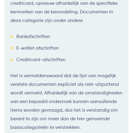
creditcard, opnieuw afhankelijk van de specifieke
kenmerken van de beoordeling. Documenten in
deze categorie zijn onder andere
Bankafschriften
E-wallet afschriften
Creditcard-afschriften
Het is vermeldenswaard dat de lijst van mogelijk
vereiste documenten expliciet als niet-uitputtend
wordt vermeld. Afhankelijk van de omstandigheden
van een bepaald onderzoek kunnen aanvullende
items worden gevraagd, dus het is verstandig om
bereid te zijn om meer dan de hier genoemde
basiscategorieën te verstrekken.