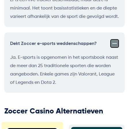
Er is een live tracker beschikbaar, maar deze is
minimaal. Het toont basisstatistieken en de diepte
varieert afhankelijk van de sport die gevolgd wordt.
Dekt Zoccer e-sports weddenschappen?
Ja. E-sports is opgenomen in het sportsbook naast
de meer dan 25 traditionele sporten die worden
aangeboden. Enkele games zijn Valorant, League
of Legends en Dota 2.
Zoccer Casino Alternatieven