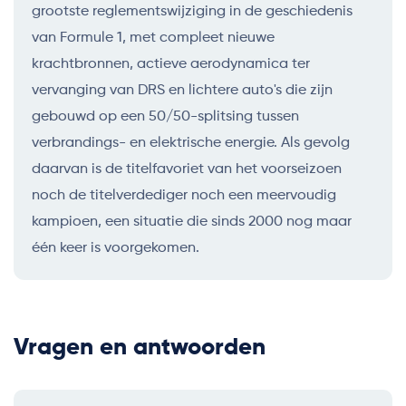
grootste reglementswijziging in de geschiedenis
van Formule 1, met compleet nieuwe
krachtbronnen, actieve aerodynamica ter
vervanging van DRS en lichtere auto's die zijn
gebouwd op een 50/50-splitsing tussen
verbrandings- en elektrische energie. Als gevolg
daarvan is de titelfavoriet van het voorseizoen
noch de titelverdediger noch een meervoudig
kampioen, een situatie die sinds 2000 nog maar
één keer is voorgekomen.
Vragen en antwoorden