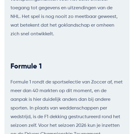
toegang tot gegevens en uitzendingen van de
NHL. Het spel is nog nooit zo meetbaar geweest,
wat betekent dat het goklandschap er omheen
zich snel ontwikkelt.
Formule 1
Formule 1 rondt de sportselectie van Zoccer af, met
meer dan 40 markten op dit moment, en de
aanpak is hier duidelijk anders dan bij andere
sporten. In plaats van weddenschappen per
wedstrijd, is de F1 dekking gestructureerd rond het
seizoen zelf. Voor het seizoen 2026 kun je inzetten