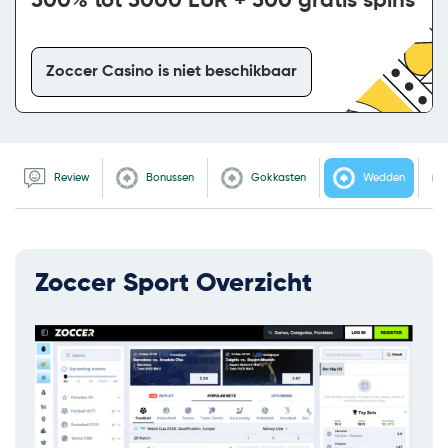
300% tot 3000 EUR + 300 gratis spins
Zoccer Casino is niet beschikbaar
Review
Bonussen
Gokkasten
Wedden
Zoccer Sport Overzicht