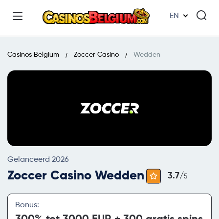
EN
Casinos Belgium
Zoccer Casino
Wedden
Gelanceerd 2026
Zoccer Casino Wedden
3.7/
5
Bonus: