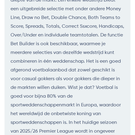
diepte van de markt. Een enkele wedstrijd biedt
een uitgebreide selectie met onder andere Money
Line, Draw no Bet, Double Chance, Both Teams to
Score, Spreads, Totals, Correct Ssxcore, Handicaps,
Over/Under en individuele teamtotalen. De functie
Bet Builder is ook beschikbaar, waarmee je
meerdere selecties van dezelfde wedstrijd kunt
combineren in één weddenschap. Het is een goed
afgerond voetbalaanbod dat zowel geschikt is
voor casual gokkers als voor gokkers die dieper in
de markten willen duiken. Wist je dat? Voetbal is
goed voor bijna 80% van de
sportweddenschappenmarkt in Europa, waardoor
het wereldwijd de onbetwiste koning van
sportweddenschappen is. In het huidige seizoen
van 2025/26 Premier League wordt in ongeveer