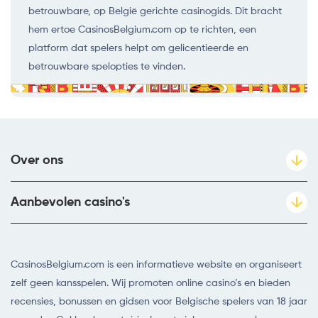
betrouwbare, op België gerichte casinogids. Dit bracht
hem ertoe CasinosBelgium.com op te richten, een
platform dat spelers helpt om gelicentieerde en
betrouwbare spelopties te vinden.
Over ons
Aanbevolen casino's
CasinosBelgium.com is een informatieve website en organiseert
zelf geen kansspelen. Wij promoten online casino’s en bieden
recensies, bonussen en gidsen voor Belgische spelers van 18 jaar