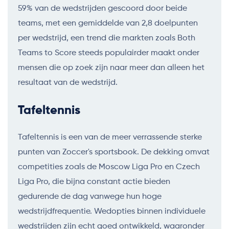
59% van de wedstrijden gescoord door beide
teams, met een gemiddelde van 2,8 doelpunten
per wedstrijd, een trend die markten zoals Both
Teams to Score steeds populairder maakt onder
mensen die op zoek zijn naar meer dan alleen het
resultaat van de wedstrijd.
Tafeltennis
Tafeltennis is een van de meer verrassende sterke
punten van Zoccer's sportsbook. De dekking omvat
competities zoals de Moscow Liga Pro en Czech
Liga Pro, die bijna constant actie bieden
gedurende de dag vanwege hun hoge
wedstrijdfrequentie. Wedopties binnen individuele
wedstrijden zijn echt goed ontwikkeld, waaronder