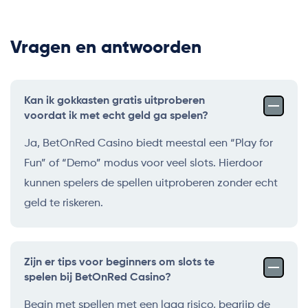
Vragen en antwoorden
Kan ik gokkasten gratis uitproberen
voordat ik met echt geld ga spelen?
Ja, BetOnRed Casino biedt meestal een “Play for
Fun” of “Demo” modus voor veel slots. Hierdoor
kunnen spelers de spellen uitproberen zonder echt
geld te riskeren.
Zijn er tips voor beginners om slots te
spelen bij BetOnRed Casino?
Begin met spellen met een laag risico, begrijp de