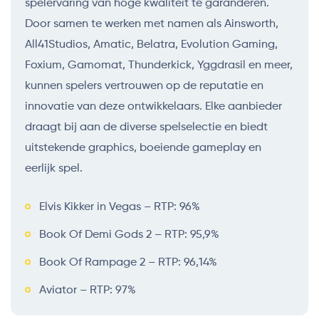
spelervaring van hoge kwaliteit te garanderen.
Door samen te werken met namen als Ainsworth,
All41Studios, Amatic, Belatra, Evolution Gaming,
Foxium, Gamomat, Thunderkick, Yggdrasil en meer,
kunnen spelers vertrouwen op de reputatie en
innovatie van deze ontwikkelaars. Elke aanbieder
draagt bij aan de diverse spelselectie en biedt
uitstekende graphics, boeiende gameplay en
eerlijk spel.
Elvis Kikker in Vegas – RTP: 96%
Book Of Demi Gods 2 – RTP: 95,9%
Book Of Rampage 2 – RTP: 96,14%
Aviator – RTP: 97%