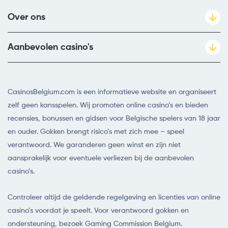
Over ons
Aanbevolen casino's
CasinosBelgium.com is een informatieve website en organiseert
zelf geen kansspelen. Wij promoten online casino’s en bieden
recensies, bonussen en gidsen voor Belgische spelers van 18 jaar
en ouder. Gokken brengt risico’s met zich mee – speel
verantwoord. We garanderen geen winst en zijn niet
aansprakelijk voor eventuele verliezen bij de aanbevolen
casino’s.
Controleer altijd de geldende regelgeving en licenties van online
casino’s voordat je speelt. Voor verantwoord gokken en
ondersteuning, bezoek Gaming Commission Belgium.