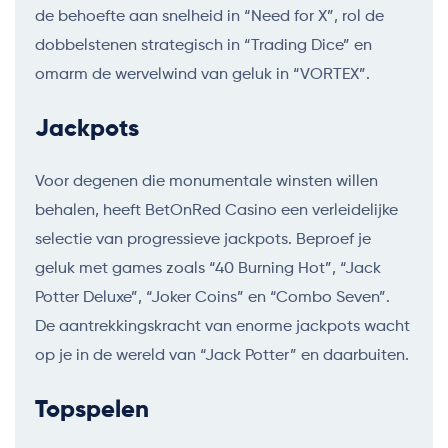
de behoefte aan snelheid in “Need for X”, rol de
dobbelstenen strategisch in “Trading Dice” en
omarm de wervelwind van geluk in “VORTEX”.
Jackpots
Voor degenen die monumentale winsten willen
behalen, heeft BetOnRed Casino een verleidelijke
selectie van progressieve jackpots. Beproef je
geluk met games zoals “40 Burning Hot”, “Jack
Potter Deluxe”, “Joker Coins” en “Combo Seven”.
De aantrekkingskracht van enorme jackpots wacht
op je in de wereld van “Jack Potter” en daarbuiten.
Topspelen