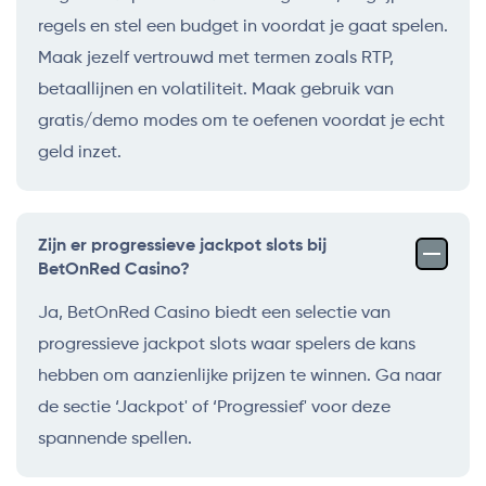
regels en stel een budget in voordat je gaat spelen.
Maak jezelf vertrouwd met termen zoals RTP,
betaallijnen en volatiliteit. Maak gebruik van
gratis/demo modes om te oefenen voordat je echt
geld inzet.
Zijn er progressieve jackpot slots bij
BetOnRed Casino?
Ja, BetOnRed Casino biedt een selectie van
progressieve jackpot slots waar spelers de kans
hebben om aanzienlijke prijzen te winnen. Ga naar
de sectie ‘Jackpot' of ‘Progressief' voor deze
spannende spellen.