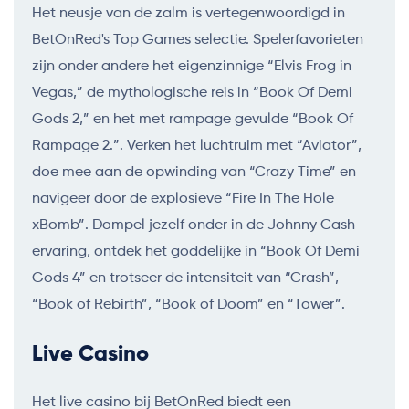
Het neusje van de zalm is vertegenwoordigd in
BetOnRed's Top Games selectie. Spelerfavorieten
zijn onder andere het eigenzinnige “Elvis Frog in
Vegas,” de mythologische reis in “Book Of Demi
Gods 2,” en het met rampage gevulde “Book Of
Rampage 2.”. Verken het luchtruim met “Aviator”,
doe mee aan de opwinding van “Crazy Time” en
navigeer door de explosieve “Fire In The Hole
xBomb”. Dompel jezelf onder in de Johnny Cash-
ervaring, ontdek het goddelijke in “Book Of Demi
Gods 4” en trotseer de intensiteit van “Crash”,
“Book of Rebirth”, “Book of Doom” en “Tower”.
Live Casino
Het live casino bij BetOnRed biedt een