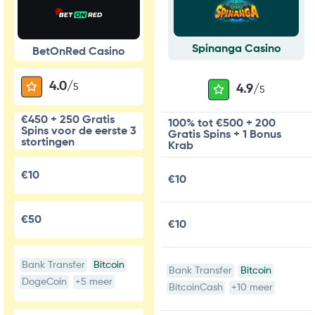
Spinanga Casino
BetOnRed Casino
4.0/
5
4.9/
5
€450 + 250 Gratis
100% tot €500 + 200
Spins voor de eerste 3
Gratis Spins + 1 Bonus
stortingen
Krab
€10
€10
€50
€10
Bank Transfer
Bitcoin
Bank Transfer
Bitcoin
DogeCoin
+5 meer
BitcoinCash
+10 meer