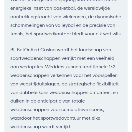
Van de strategische diepgang van voetbal tot de
energieke inzet van basketbal, de wereldwijde
aantrekkingskracht van wielrennen, de dynamische
schommelingen van volleybal en de precisie van
tennis, het sportwedkantoor biedt voor elk wat wils.
Bij BetOnRed Casino wordt het landschap van
sportweddenschappen verrijkt met een veelheid
aan wedopties. Wedders kunnen traditionele 1×2
weddenschappen verkennen voor het voorspellen
van wedstrijduitslagen, de strategische flexibiliteit
van dubbele kans weddenschappen omarmen, en
duiken in de anticipatie van totale
weddenschappen voor cumulatieve scores,
waardoor het sportwedavontuur met elke
weddenschap wordt verrijkt.