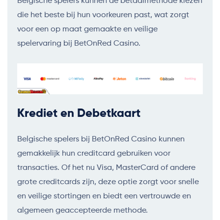
Belgische spelers kunnen de betaalmethode kiezen
die het beste bij hun voorkeuren past, wat zorgt
voor een op maat gemaakte en veilige
spelervaring bij BetOnRed Casino.
Krediet en Debetkaart
Belgische spelers bij BetOnRed Casino kunnen
gemakkelijk hun creditcard gebruiken voor
transacties. Of het nu Visa, MasterCard of andere
grote creditcards zijn, deze optie zorgt voor snelle
en veilige stortingen en biedt een vertrouwde en
algemeen geaccepteerde methode.