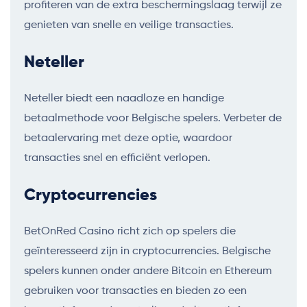
profiteren van de extra beschermingslaag terwijl ze
genieten van snelle en veilige transacties.
Neteller
Neteller biedt een naadloze en handige
betaalmethode voor Belgische spelers. Verbeter de
betaalervaring met deze optie, waardoor
transacties snel en efficiënt verlopen.
Cryptocurrencies
BetOnRed Casino richt zich op spelers die
geïnteresseerd zijn in cryptocurrencies. Belgische
spelers kunnen onder andere Bitcoin en Ethereum
gebruiken voor transacties en bieden zo een