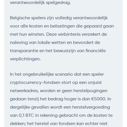
verantwoordelijk spelgedrag.
Belgische spelers zijn volledig verantwoordelijk
voor alle kosten en belastingen die gepaard gaan
met hun winsten. Deze verbintenis verzekert de
naleving van lokale wetten en bevordert de
transparantie en het bewustzijn van financiële
verplichtingen.
In het ongebruikelijke scenario dat een speler
cryptocurrency-fondsen stort op een onjuist
netwerkadres, worden er geen herstelpogingen
gedaan tenzij het bedrag hoger is dan €5000. In
dergelijke gevallen wordt een herstelvergoeding
van 0,1 BTC in rekening gebracht om de kosten te
dekken; het herstel van fondsen kan echter niet