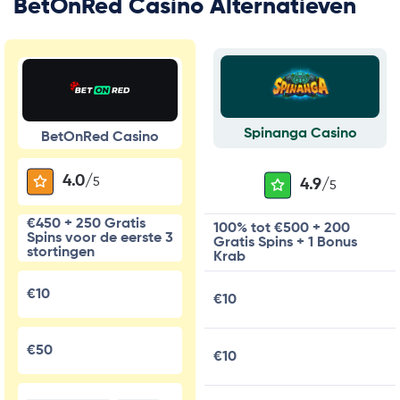
BetOnRed Casino Alternatieven
Spinanga Casino
BetOnRed Casino
4.0/
5
4.9/
5
€450 + 250 Gratis
100% tot €500 + 200
Spins voor de eerste 3
Gratis Spins + 1 Bonus
stortingen
Krab
€10
€10
€50
€10