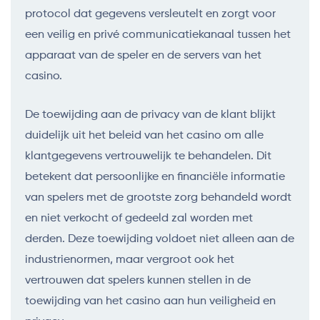
protocol dat gegevens versleutelt en zorgt voor
een veilig en privé communicatiekanaal tussen het
apparaat van de speler en de servers van het
casino.
De toewijding aan de privacy van de klant blijkt
duidelijk uit het beleid van het casino om alle
klantgegevens vertrouwelijk te behandelen. Dit
betekent dat persoonlijke en financiële informatie
van spelers met de grootste zorg behandeld wordt
en niet verkocht of gedeeld zal worden met
derden. Deze toewijding voldoet niet alleen aan de
industrienormen, maar vergroot ook het
vertrouwen dat spelers kunnen stellen in de
toewijding van het casino aan hun veiligheid en