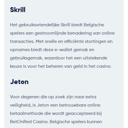
Skrill
Het gebruiksvriendelijke Skrill biedt Belgische
spelers een gestroomlijnde benadering van online
transacties. Met snelle en efficiënte stortingen en
opnames biedt deze e-wallet gemak en
gebruiksgemak, waardoor het een uitstekende
keuze is voor het beheren van geld in het casino.
Jeton
Voor degenen die op zoek zijn naar extra
veiligheid, is Jeton een betrouwbare online
betaalmethode die wordt geaccepteerd bij
BetOnRed Casino. Belgische spelers kunnen