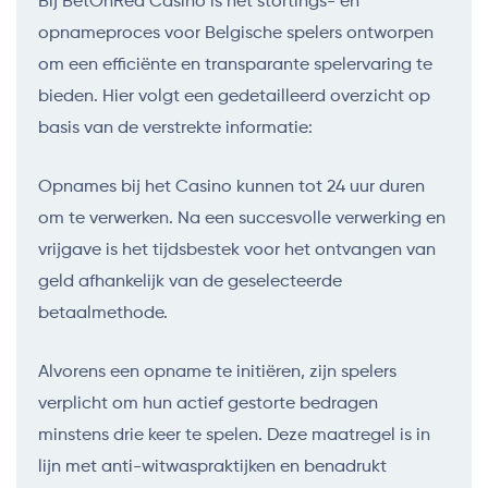
Bij BetOnRed Casino is het stortings- en
opnameproces voor Belgische spelers ontworpen
om een efficiënte en transparante spelervaring te
bieden. Hier volgt een gedetailleerd overzicht op
basis van de verstrekte informatie:
Opnames bij het Casino kunnen tot 24 uur duren
om te verwerken. Na een succesvolle verwerking en
vrijgave is het tijdsbestek voor het ontvangen van
geld afhankelijk van de geselecteerde
betaalmethode.
Alvorens een opname te initiëren, zijn spelers
verplicht om hun actief gestorte bedragen
minstens drie keer te spelen. Deze maatregel is in
lijn met anti-witwaspraktijken en benadrukt