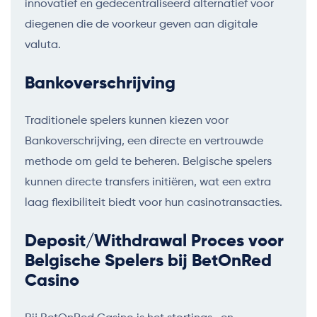
innovatief en gedecentraliseerd alternatief voor
diegenen die de voorkeur geven aan digitale
valuta.
Bankoverschrijving
Traditionele spelers kunnen kiezen voor
Bankoverschrijving, een directe en vertrouwde
methode om geld te beheren. Belgische spelers
kunnen directe transfers initiëren, wat een extra
laag flexibiliteit biedt voor hun casinotransacties.
Deposit/Withdrawal Proces voor
Belgische Spelers bij BetOnRed
Casino