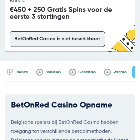
Bonus:
€450 + 250 Gratis Spins voor de
eerste 3 stortingen
BetOnRed Casino is niet beschikbaar
Review
Bonussen
Gokkasten
Wedden
BetOnRed Casino Opname
Belgische spelers bij BetOnRed Casino hebben
toegang tot verschillende betaalmethoden.