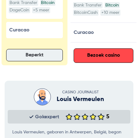
Bank Transfer
Bitcoin
Bank Transfer
Bitcoin
DogeCoin
+5 meer
BitcoinCash
+10 meer
Curacao
Curacao
Beperkt
Bezoek casino
CASINO JOURNALIST
Louis Vermeulen
5
Gokexpert
Louis Vermeulen, geboren in Antwerpen, België, begon