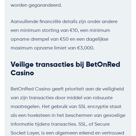
worden gegarandeerd.
Aanvullende financiële details zijn onder andere
een minimum storting van €10, een minimum
opname drempel van €50 en een dagelijkse
maximum opname limiet van €3,000.
Veilige transacties bij BetOnRed
Casino
BetOnRed Casino geeft prioriteit aan de veiligheid
van zijn transacties door middel van robuuste
maatregelen. Het gebruik van SSL encryptie staat
als een hoeksteen in het beschermen van gevoelige
informatie tijdens transacties. SSL, of Secure
Socket Layer, is een algemeen erkend en vertrouwd