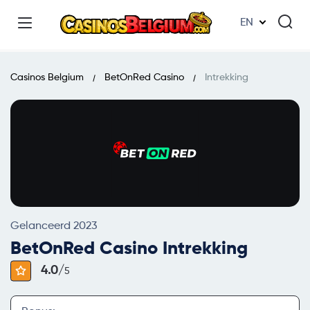
EN
Casinos Belgium
BetOnRed Casino
Intrekking
Gelanceerd 2023
BetOnRed Casino Intrekking
4.0/
5