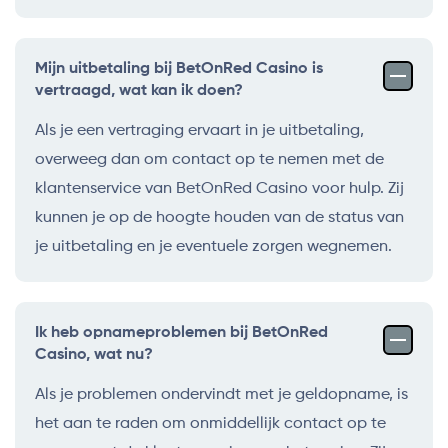
Mijn uitbetaling bij BetOnRed Casino is
vertraagd, wat kan ik doen?
Als je een vertraging ervaart in je uitbetaling,
overweeg dan om contact op te nemen met de
klantenservice van BetOnRed Casino voor hulp. Zij
kunnen je op de hoogte houden van de status van
je uitbetaling en je eventuele zorgen wegnemen.
Ik heb opnameproblemen bij BetOnRed
Casino, wat nu?
Als je problemen ondervindt met je geldopname, is
het aan te raden om onmiddellijk contact op te