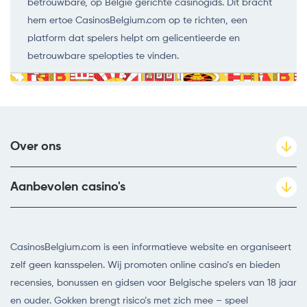
betrouwbare, op België gerichte casinogids. Dit bracht
hem ertoe CasinosBelgium.com op te richten, een
platform dat spelers helpt om gelicentieerde en
betrouwbare spelopties te vinden.
Over ons
Aanbevolen casino's
CasinosBelgium.com is een informatieve website en organiseert
zelf geen kansspelen. Wij promoten online casino’s en bieden
recensies, bonussen en gidsen voor Belgische spelers van 18 jaar
en ouder. Gokken brengt risico’s met zich mee – speel