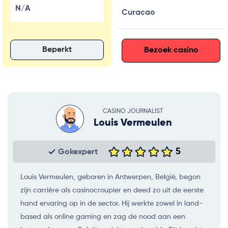
N/A
Curacao
Beperkt
Bezoek casino
CASINO JOURNALIST
Louis Vermeulen
5
Gokexpert
Louis Vermeulen, geboren in Antwerpen, België, begon
zijn carrière als casinocroupier en deed zo uit de eerste
hand ervaring op in de sector. Hij werkte zowel in land-
based als online gaming en zag de nood aan een