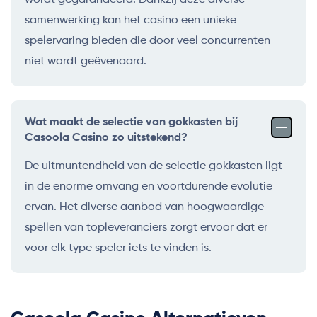
wordt gegarandeerd. Dankzij deze diverse
samenwerking kan het casino een unieke
spelervaring bieden die door veel concurrenten
niet wordt geëvenaard.
Wat maakt de selectie van gokkasten bij
Casoola Casino zo uitstekend?
De uitmuntendheid van de selectie gokkasten ligt
in de enorme omvang en voortdurende evolutie
ervan. Het diverse aanbod van hoogwaardige
spellen van topleveranciers zorgt ervoor dat er
voor elk type speler iets te vinden is.