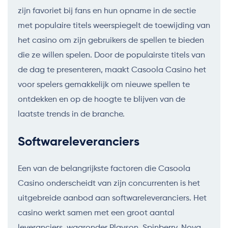
zijn favoriet bij fans en hun opname in de sectie
met populaire titels weerspiegelt de toewijding van
het casino om zijn gebruikers de spellen te bieden
die ze willen spelen. Door de populairste titels van
de dag te presenteren, maakt Casoola Casino het
voor spelers gemakkelijk om nieuwe spellen te
ontdekken en op de hoogte te blijven van de
laatste trends in de branche.
Softwareleveranciers
Een van de belangrijkste factoren die Casoola
Casino onderscheidt van zijn concurrenten is het
uitgebreide aanbod aan softwareleveranciers. Het
casino werkt samen met een groot aantal