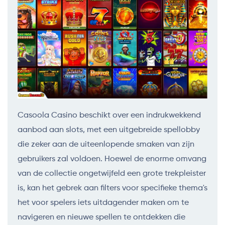
Casoola Casino beschikt over een indrukwekkend
aanbod aan slots, met een uitgebreide spellobby
die zeker aan de uiteenlopende smaken van zijn
gebruikers zal voldoen. Hoewel de enorme omvang
van de collectie ongetwijfeld een grote trekpleister
is, kan het gebrek aan filters voor specifieke thema's
het voor spelers iets uitdagender maken om te
navigeren en nieuwe spellen te ontdekken die