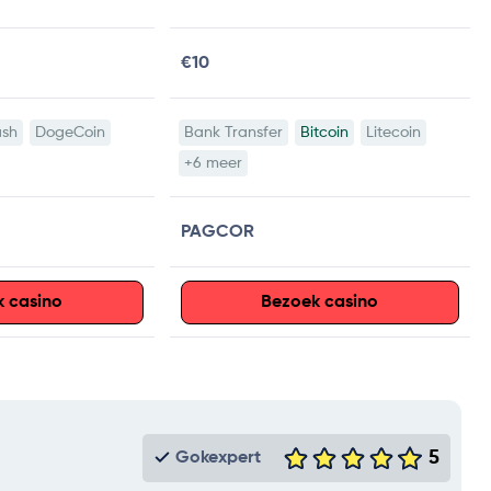
€10
ash
DogeCoin
Bank Transfer
Bitcoin
Litecoin
+6 meer
PAGCOR
 casino
Bezoek casino
5
Gokexpert