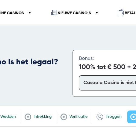
INE CASINOS
NIEUWE CASINO’S
BETAL
Bonus:
o Is het legaal?
100% tot € 500 + 2
Casoola Casino is niet
Wedden
Intrekking
Verificatie
Inloggen