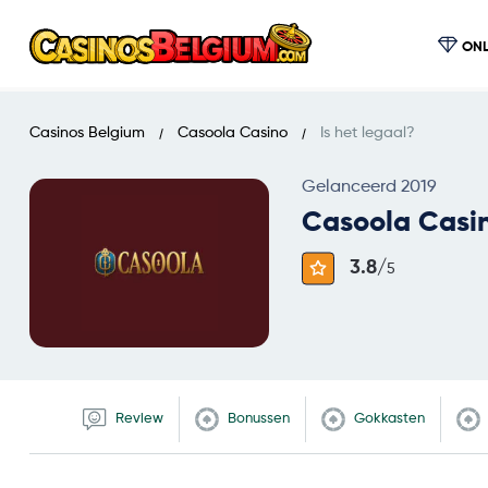
ONL
Casinos Belgium
Casoola Casino
Is het legaal?
Gelanceerd 2019
Casoola Casin
3.8/
5
Review
Bonussen
Gokkasten