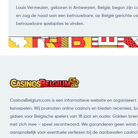
Louis Vermeulen, geboren in Antwerpen, België, begon zijn ca
en zag de nood aan een betrouwbare, op België gerichte casi
betrouwbare spelopties te vinden.
CasinosBelgium.com is een informatieve website en organiseert 
kansspelen. Wij promoten online casino’s en bieden recensies, 
gidsen voor Belgische spelers van 18 jaar en ouder. Gokken breng
met zich mee – speel verantwoord. We garanderen geen winst en
aansprakelijk voor eventuele verliezen bij de aanbevolen casino’