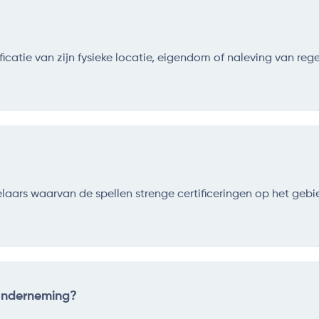
icatie van zijn fysieke locatie, eigendom of naleving van re
aars waarvan de spellen strenge certificeringen op het geb
 onderneming?