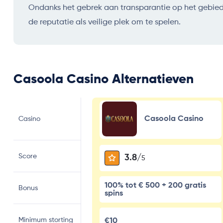
Ondanks het gebrek aan transparantie op het gebied
de reputatie als veilige plek om te spelen.
Casoola Casino Alternatieven
Casoola Casino
Casino
Score
3.8/
5
100% tot € 500 + 200 gratis
Bonus
spins
Minimum storting
€10