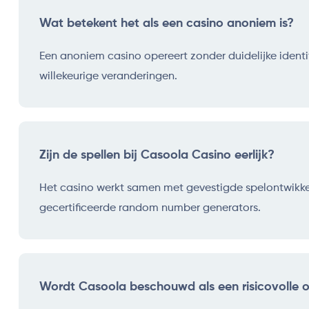
Wat betekent het als een casino anoniem is?
Een anoniem casino opereert zonder duidelijke identif
willekeurige veranderingen.
Zijn de spellen bij Casoola Casino eerlijk?
Het casino werkt samen met gevestigde spelontwikkel
gecertificeerde random number generators.
Wordt Casoola beschouwd als een risicovolle