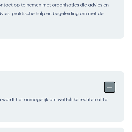
ontact op te nemen met organisaties die advies en
ies, praktische hulp en begeleiding om met de
 wordt het onmogelijk om wettelijke rechten af te