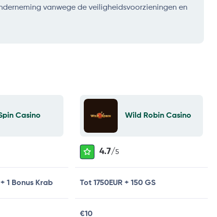
 onderneming vanwege de veiligheidsvoorzieningen en
Spin Casino
Wild Robin Casino
4.7/
5
 + 1 Bonus Krab
Tot 1750EUR + 150 GS
€10