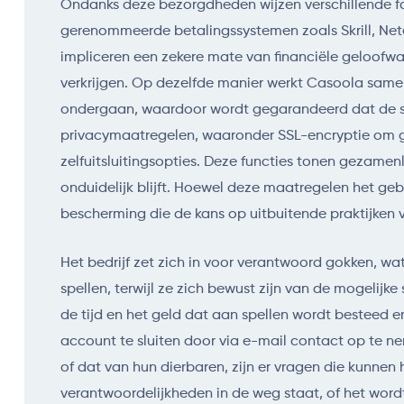
Ondanks deze bezorgdheden wijzen verschillende fa
gerenommeerde betalingssystemen zoals Skrill, Netel
impliceren een zekere mate van financiële geloofwa
verkrijgen. Op dezelfde manier werkt Casoola samen
ondergaan, waardoor wordt gegarandeerd dat de sp
privacymaatregelen, waaronder SSL-encryptie om ge
zelfuitsluitingsopties. Deze functies tonen gezamen
onduidelijk blijft. Hoewel deze maatregelen het ge
bescherming die de kans op uitbuitende praktijken v
Het bedrijf zet zich in voor verantwoord gokken, w
spellen, terwijl ze zich bewust zijn van de mogelij
de tijd en het geld dat aan spellen wordt besteed en
account te sluiten door via e-mail contact op te 
of dat van hun dierbaren, zijn er vragen die kunnen
verantwoordelijkheden in de weg staat, of het wordt