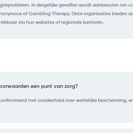
n gokprobleem. In dergelijke gevallen wordt aanbevolen om c
onymous of Gambling Therapy. Deze organisaties bieden adv
eikbaar via hun websites of regionale kantoren.
 voorwaarden een punt van zorg?
onfronteerd met onzekerheid over wettelijke bescherming, en