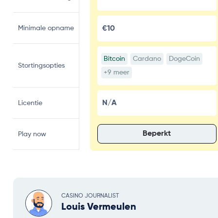
Minimale opname
€10
Bitcoin
Cardano
DogeCoin
Stortingsopties
+9 meer
N/A
Licentie
Beperkt
Play now
CASINO JOURNALIST
Louis Vermeulen