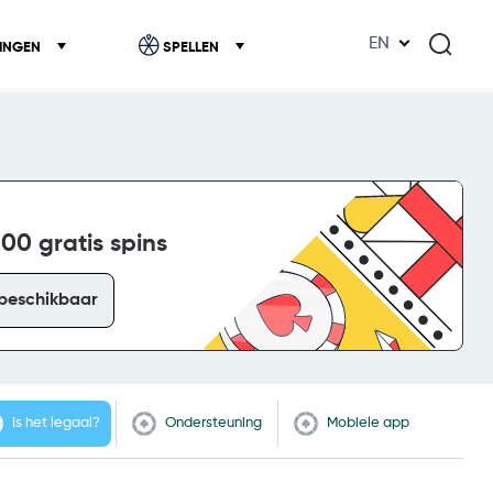
EN
INGEN
SPELLEN
00 gratis spins
 beschikbaar
Is het legaal?
Ondersteuning
Mobiele app