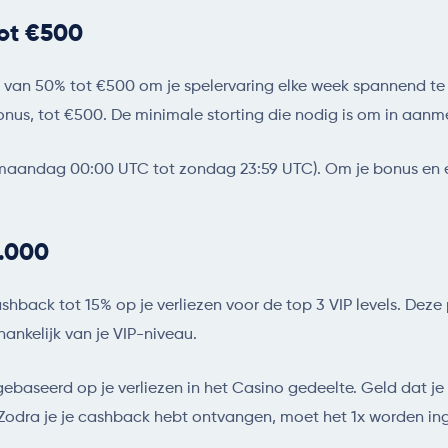
ot €500
s van 50% tot €500 om je spelervaring elke week spannend 
bonus, tot €500. De minimale storting die nodig is om in aan
maandag 00:00 UTC tot zondag 23:59 UTC). Om je bonus en e
3.000
shback tot 15% op je verliezen voor de top 3 VIP levels. De
nkelijk van je VIP-niveau.
aseerd op je verliezen in het Casino gedeelte. Geld dat je h
 Zodra je je cashback hebt ontvangen, moet het 1x worden in