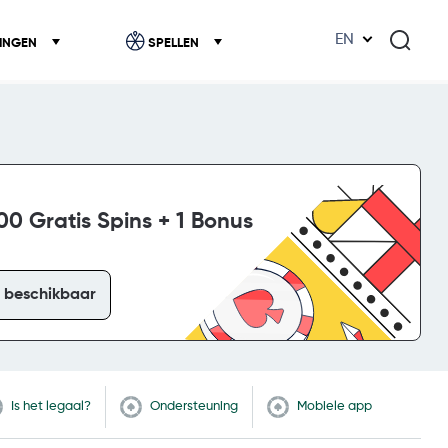
EN
INGEN
SPELLEN
00 Gratis Spins + 1 Bonus
t beschikbaar
Is het legaal?
Ondersteuning
Mobiele app