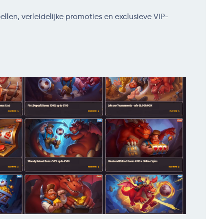
llen, verleidelijke promoties en exclusieve VIP-