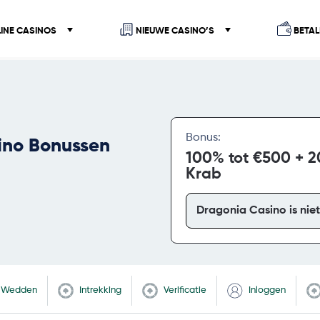
INE CASINOS
NIEUWE CASINO’S
BETAL
Bonus:
ino Bonussen
100% tot €500 + 2
Krab
Dragonia Casino is nie
Wedden
Intrekking
Verificatie
Inloggen