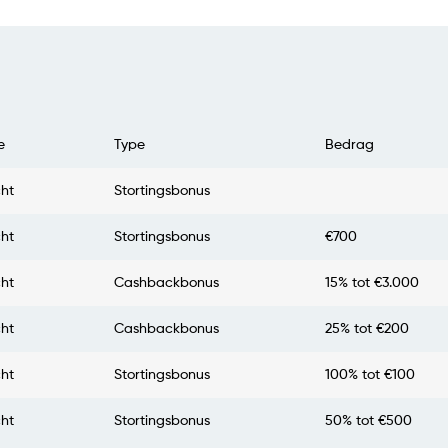
e
Type
Bedrag
cht
Stortingsbonus
cht
Stortingsbonus
€700
cht
Cashbackbonus
15% tot €3.000
cht
Cashbackbonus
25% tot €200
cht
Stortingsbonus
100% tot €100
cht
Stortingsbonus
50% tot €500