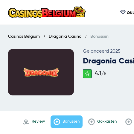
ONL
Casinos Belgium
Dragonia Casino
Bonussen
Gelanceerd 2025
Dragonia Cas
4.1/
5
Review
Bonussen
Gokkasten