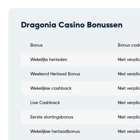
Dragonia Casino Bonussen
Bonus
Bonus cod
Wekelijks herladen
Niet verpli
Weekend Herlaad Bonus
Niet verpli
Wekelijkse cashback
Niet verpli
Live Cashback
Niet verpli
Eerste stortingsbonus
Niet verpli
Wekelijkse herlaadbonus
Niet verpli