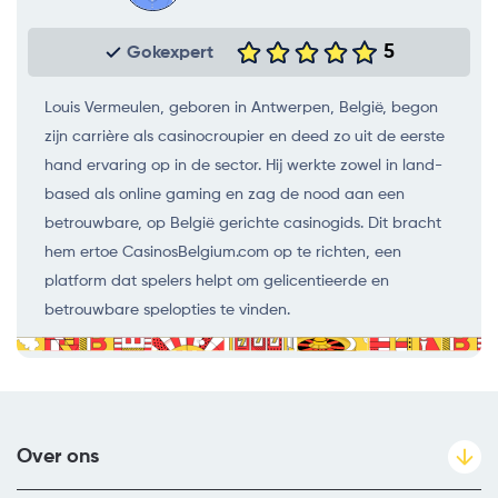
5
Gokexpert
Louis Vermeulen, geboren in Antwerpen, België, begon
zijn carrière als casinocroupier en deed zo uit de eerste
hand ervaring op in de sector. Hij werkte zowel in land-
based als online gaming en zag de nood aan een
betrouwbare, op België gerichte casinogids. Dit bracht
hem ertoe CasinosBelgium.com op te richten, een
platform dat spelers helpt om gelicentieerde en
betrouwbare spelopties te vinden.
Over ons