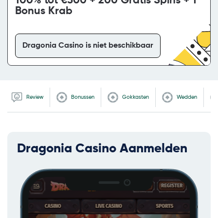
100% tot €500 + 200 Gratis Spins + 1
Bonus Krab
Dragonia Casino is niet beschikbaar
Review
Bonussen
Gokkasten
Wedden
Dragonia Casino Aanmelden