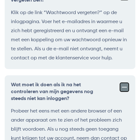
vergeten ben?
Klik op de link “Wachtwoord vergeten?” op de
inlogpagina. Voer het e-mailadres in waarmee u
zich hebt geregistreerd en u ontvangt een e-mail
met een koppeling om uw wachtwoord opnieuw in
te stellen. Als u de e-mail niet ontvangt, neemt u
contact op met de klantenservice voor hulp.
Wat moet ik doen als ik na het
controleren van mijn gegevens nog
steeds niet kan inloggen?
Probeer het eens met een andere browser of een
ander apparaat om te zien of het probleem zich
blijft voordoen. Als u nog steeds geen toegang
kunt krijgen tot uw account, neem dan contact op