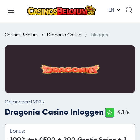
EN
Casinos Belgium
Dragonia Casino
Inloggen
Gelanceerd 2025
Dragonia Casino Inloggen
4.1/
5
Bonus: