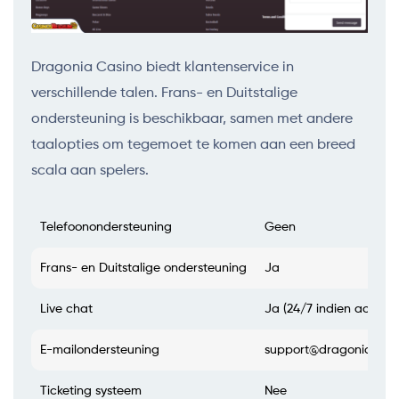
Dragonia Casino biedt klantenservice in
verschillende talen. Frans- en Duitstalige
ondersteuning is beschikbaar, samen met andere
taalopties om tegemoet te komen aan een breed
scala aan spelers.
Telefoonondersteuning
Geen
Frans- en Duitstalige ondersteuning
Ja
Live chat
Ja (24/7 indien accept
E-mailondersteuning
support@dragonia.com
Ticketing systeem
Nee