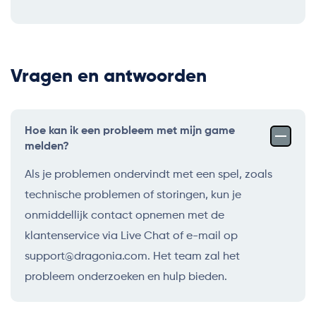
Vragen en antwoorden
Hoe kan ik een probleem met mijn game
melden?
Als je problemen ondervindt met een spel, zoals
technische problemen of storingen, kun je
onmiddellijk contact opnemen met de
klantenservice via Live Chat of e-mail op
support@dragonia.com
. Het team zal het
probleem onderzoeken en hulp bieden.