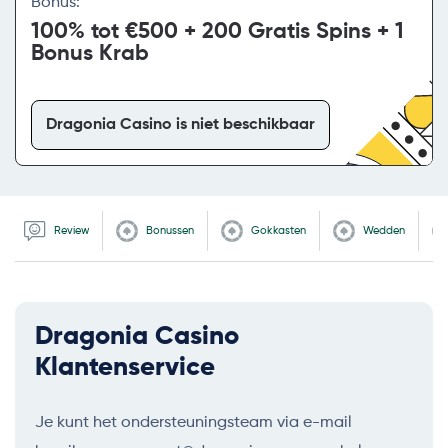
Bonus:
100% tot €500 + 200 Gratis Spins + 1
Bonus Krab
Dragonia Casino is niet beschikbaar
Review
Bonussen
Gokkasten
Wedden
Dragonia Casino
Klantenservice
Je kunt het ondersteuningsteam via e-mail