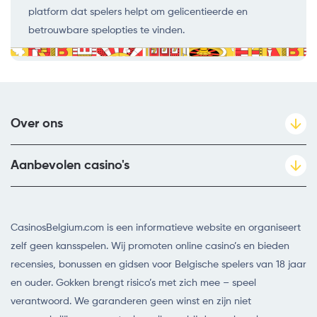
platform dat spelers helpt om gelicentieerde en
betrouwbare spelopties te vinden.
Over ons
Aanbevolen casino's
CasinosBelgium.com is een informatieve website en organiseert
zelf geen kansspelen. Wij promoten online casino’s en bieden
recensies, bonussen en gidsen voor Belgische spelers van 18 jaar
en ouder. Gokken brengt risico’s met zich mee – speel
verantwoord. We garanderen geen winst en zijn niet