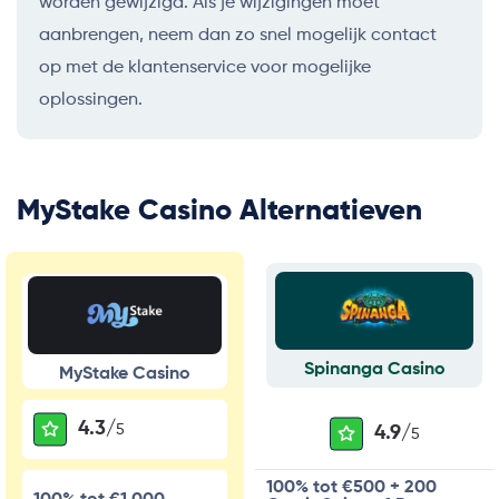
worden gewijzigd. Als je wijzigingen moet
aanbrengen, neem dan zo snel mogelijk contact
op met de klantenservice voor mogelijke
oplossingen.
MyStake Casino Alternatieven
Spinanga Casino
MyStake Casino
4.3/
5
4.9/
5
100% tot €500 + 200