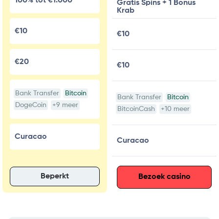
100% tot €1.000
Gratis Spins + 1 Bonus
Krab
€10
€10
€20
€10
Bank Transfer
Bitcoin
Bank Transfer
Bitcoin
DogeCoin
+9 meer
BitcoinCash
+10 meer
Curacao
Curacao
Beperkt
Bezoek casino