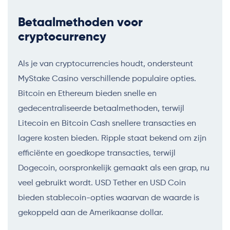
Betaalmethoden voor
cryptocurrency
Als je van cryptocurrencies houdt, ondersteunt
MyStake Casino verschillende populaire opties.
Bitcoin en Ethereum bieden snelle en
gedecentraliseerde betaalmethoden, terwijl
Litecoin en Bitcoin Cash snellere transacties en
lagere kosten bieden. Ripple staat bekend om zijn
efficiënte en goedkope transacties, terwijl
Dogecoin, oorspronkelijk gemaakt als een grap, nu
veel gebruikt wordt. USD Tether en USD Coin
bieden stablecoin-opties waarvan de waarde is
gekoppeld aan de Amerikaanse dollar.