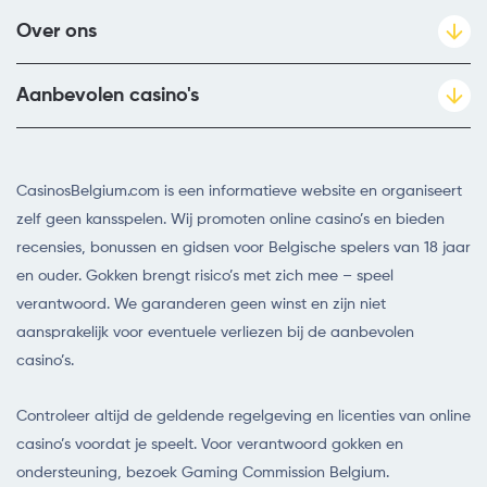
Over ons
Aanbevolen casino's
CasinosBelgium.com is een informatieve website en organiseert
zelf geen kansspelen. Wij promoten online casino’s en bieden
recensies, bonussen en gidsen voor Belgische spelers van 18 jaar
en ouder. Gokken brengt risico’s met zich mee – speel
verantwoord. We garanderen geen winst en zijn niet
aansprakelijk voor eventuele verliezen bij de aanbevolen
casino’s.
Controleer altijd de geldende regelgeving en licenties van online
casino’s voordat je speelt. Voor verantwoord gokken en
ondersteuning, bezoek Gaming Commission Belgium.