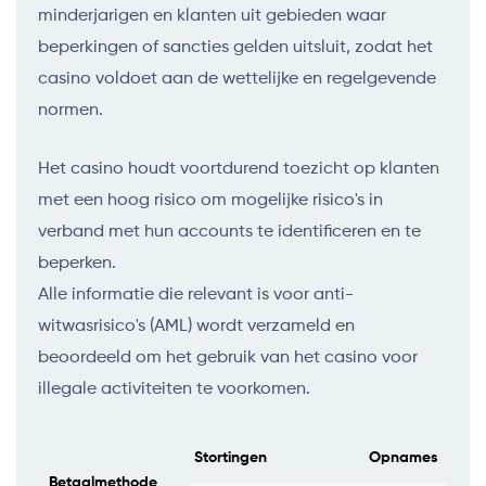
minderjarigen en klanten uit gebieden waar
beperkingen of sancties gelden uitsluit, zodat het
casino voldoet aan de wettelijke en regelgevende
normen.
Het casino houdt voortdurend toezicht op klanten
met een hoog risico om mogelijke risico's in
verband met hun accounts te identificeren en te
beperken.
Alle informatie die relevant is voor anti-
witwasrisico's (AML) wordt verzameld en
beoordeeld om het gebruik van het casino voor
illegale activiteiten te voorkomen.
Stortingen
Opnames
Betaalmethode