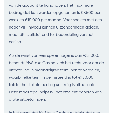
van de account te handhaven. Het maximale
bedrag dat kan worden opgenomen is €7.500 per
week en €15.000 per maand. Voor spelers met een
hoger VIP-niveau kunnen uitzonderingen gelden,
maar dit is uitsluitend ter beoordeling van het
casino.
Als de winst van een speler hoger is dan €15.000,
behoudt MyStake Casino zich het recht voor om de
uitbetaling in maandelijkse termijnen te verdelen,
waarbij elke termijn gelimiteerd is tot €15.000
totdat het totale bedrag volledig is uitbetaald.
Deze maatregel helpt bij het efficiënt beheren van
grote uitbetalingen.