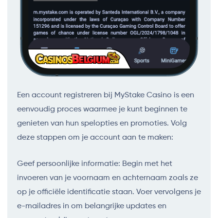
Een account registreren bij MyStake Casino is een
eenvoudig proces waarmee je kunt beginnen te
genieten van hun spelopties en promoties. Volg
deze stappen om je account aan te maken:
Geef persoonlijke informatie: Begin met het
invoeren van je voornaam en achternaam zoals ze
op je officiële identificatie staan. Voer vervolgens je
e-mailadres in om belangrijke updates en