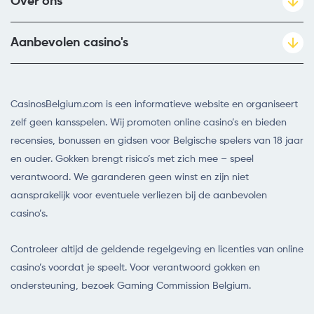
Over ons
Aanbevolen casino's
CasinosBelgium.com is een informatieve website en organiseert
zelf geen kansspelen. Wij promoten online casino’s en bieden
recensies, bonussen en gidsen voor Belgische spelers van 18 jaar
en ouder. Gokken brengt risico’s met zich mee – speel
verantwoord. We garanderen geen winst en zijn niet
aansprakelijk voor eventuele verliezen bij de aanbevolen
casino’s.
Controleer altijd de geldende regelgeving en licenties van online
casino’s voordat je speelt. Voor verantwoord gokken en
ondersteuning, bezoek Gaming Commission Belgium.