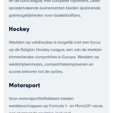
en de EuroLeague, met Europese topteams. Deze
spraakmakende evenementen bieden spannende
gokmogelijkheden voor basketbalfans.
Hockey
Wedden op veldhockey is mogelijk met een focus
op de Belgian Hockey League, een van de sterkste
binnenlandse competities in Europa. Wedden op
wedstrijdwinnaars, competitiekampioenen en
scores behoren tot de opties.
Motorsport
Voor motorsportliefhebbers bieden
weddenschappen op Formule 1- en MotoGP-races