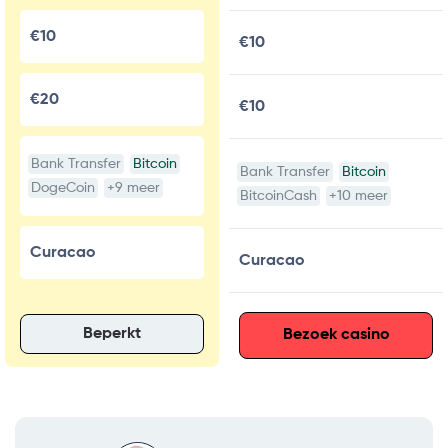
€10
€10
€20
€10
Bank Transfer
Bitcoin
Bank Transfer
Bitcoin
DogeCoin
+9 meer
BitcoinCash
+10 meer
Curacao
Curacao
Beperkt
Bezoek casino