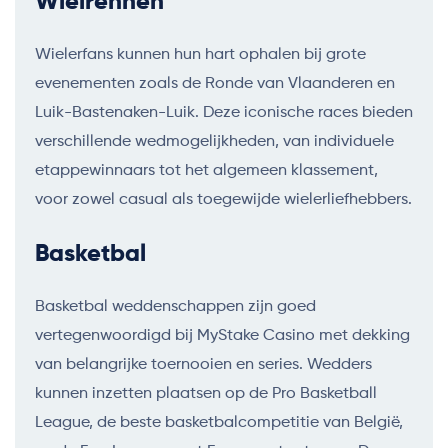
Wielrennen
Wielerfans kunnen hun hart ophalen bij grote
evenementen zoals de Ronde van Vlaanderen en
Luik-Bastenaken-Luik. Deze iconische races bieden
verschillende wedmogelijkheden, van individuele
etappewinnaars tot het algemeen klassement,
voor zowel casual als toegewijde wielerliefhebbers.
Basketbal
Basketbal weddenschappen zijn goed
vertegenwoordigd bij MyStake Casino met dekking
van belangrijke toernooien en series. Wedders
kunnen inzetten plaatsen op de Pro Basketball
League, de beste basketbalcompetitie van België,