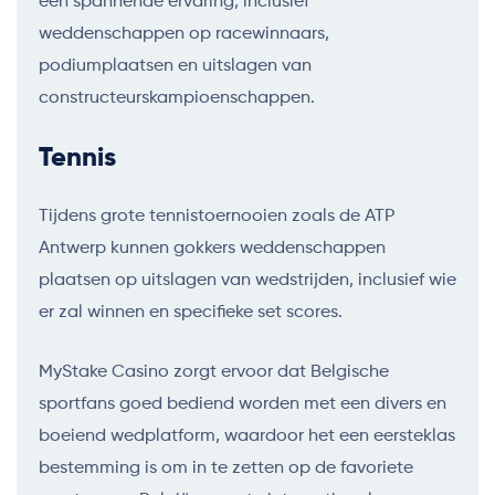
een spannende ervaring, inclusief
weddenschappen op racewinnaars,
podiumplaatsen en uitslagen van
constructeurskampioenschappen.
Tennis
Tijdens grote tennistoernooien zoals de ATP
Antwerp kunnen gokkers weddenschappen
plaatsen op uitslagen van wedstrijden, inclusief wie
er zal winnen en specifieke set scores.
MyStake Casino zorgt ervoor dat Belgische
sportfans goed bediend worden met een divers en
boeiend wedplatform, waardoor het een eersteklas
bestemming is om in te zetten op de favoriete