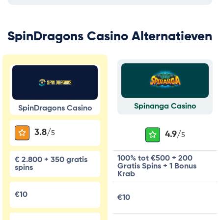
SpinDragons Casino Alternatieven
Spinanga Casino
SpinDragons Casino
3.8/
5
4.9/
5
100% tot €500 + 200
€ 2.800 + 350 gratis
Gratis Spins + 1 Bonus
spins
Krab
€10
€10