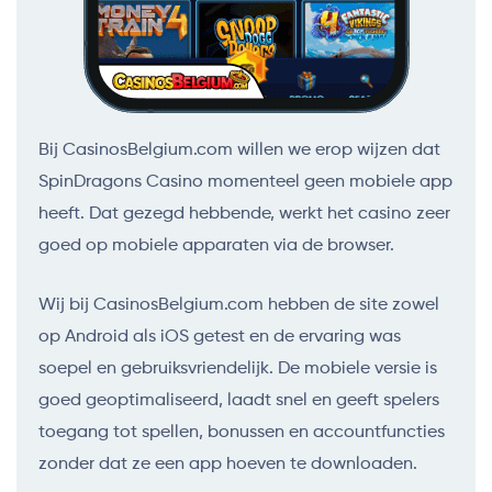
Bij CasinosBelgium.com willen we erop wijzen dat
SpinDragons Casino momenteel geen mobiele app
heeft. Dat gezegd hebbende, werkt het casino zeer
goed op mobiele apparaten via de browser.
Wij bij CasinosBelgium.com hebben de site zowel
op Android als iOS getest en de ervaring was
soepel en gebruiksvriendelijk. De mobiele versie is
goed geoptimaliseerd, laadt snel en geeft spelers
toegang tot spellen, bonussen en accountfuncties
zonder dat ze een app hoeven te downloaden.